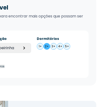
vel
xo para encontrar mais opções que possam ser
ação
Dormitórios
1+
2+
3+
4+
5+
eirinha
tros