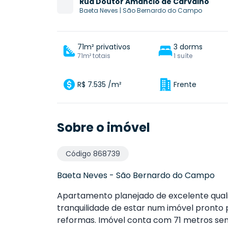
Rua
Doutor Amâncio de Carvalho
Baeta Neves
|
São Bernardo do Campo
71m² privativos
3 dorms
71m² totais
1 suíte
R$ 7.535 /m²
Frente
Sobre o imóvel
Código
868739
Baeta Neves
-
São Bernardo do Campo
Apartamento planejado de excelente quali
tranquilidade de estar num imóvel pronto
reformas. Imóvel conta com 71 metros send