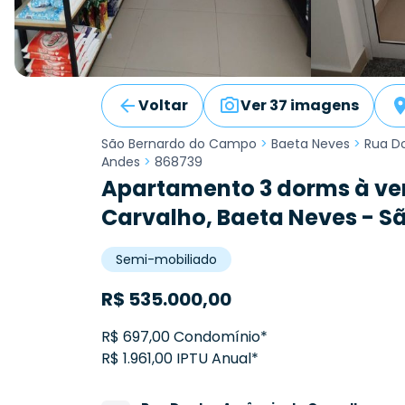
Voltar
Ver 37 imagens
São Bernardo do Campo
>
Baeta Neves
>
Rua D
Andes
>
868739
Apartamento 3 dorms à ve
Carvalho, Baeta Neves - 
Semi-mobiliado
R$
535.000,00
R$ 697,00 Condomínio*
R$ 1.961,00 IPTU Anual*