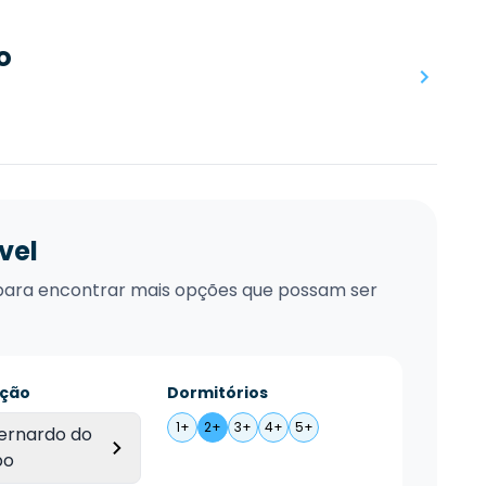
o
vel
xo para encontrar mais opções que possam ser
ação
Dormitórios
1+
2+
3+
4+
5+
ernardo do
po