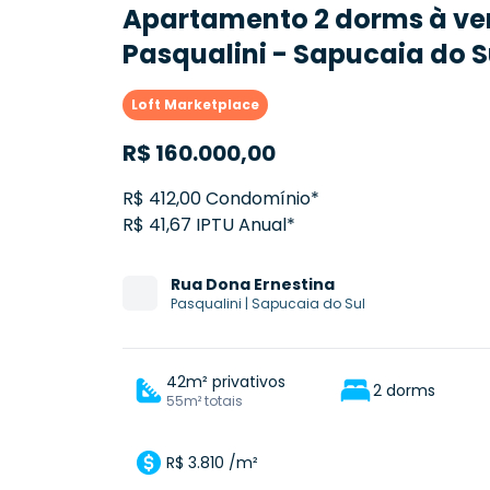
Apartamento 2 dorms à ve
Pasqualini - Sapucaia do S
Loft Marketplace
R$
160.000,00
R$ 412,00 Condomínio*
R$ 41,67 IPTU Anual*
Rua
Dona Ernestina
Pasqualini
|
Sapucaia do Sul
42m² privativos
2 dorms
55m² totais
R$ 3.810 /m²