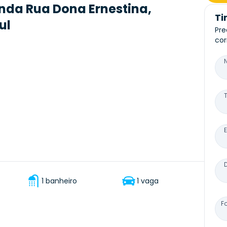
nda Rua Dona Ernestina,
Ti
ul
Pre
cor
1 banheiro
1 vaga
F