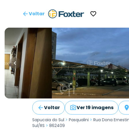
Voltar
Voltar
Ver 19 imagens
Sapucaia do Sul
>
Pasqualini
>
Rua Dona Ernesti
Sul/RS
>
862409