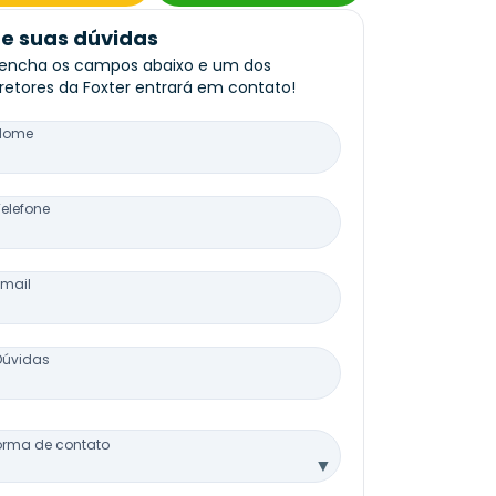
re suas dúvidas
encha os campos abaixo e um dos
retores da Foxter entrará em contato!
Nome
Telefone
Email
Dúvidas
orma de contato
▼