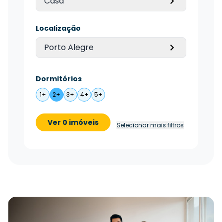
Casa
Localização
Porto Alegre
Dormitórios
1+
2+
3+
4+
5+
Ver 0 imóveis
Selecionar mais filtros