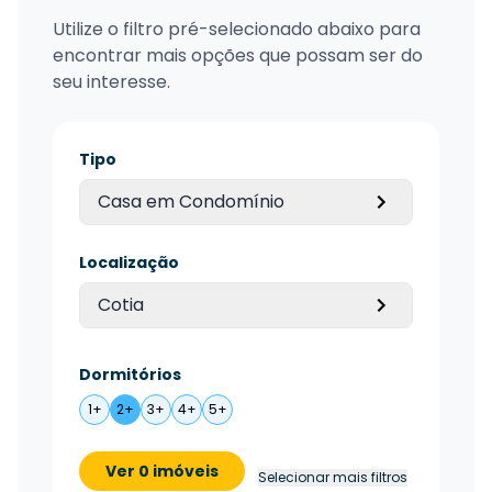
Utilize o filtro pré-selecionado abaixo para
encontrar mais opções que possam ser do
seu interesse.
Tipo
Casa em Condomínio
Localização
Cotia
Dormitórios
1+
2+
3+
4+
5+
Ver 0 imóveis
Selecionar mais filtros