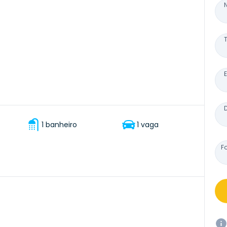
1 banheiro
1 vaga
F