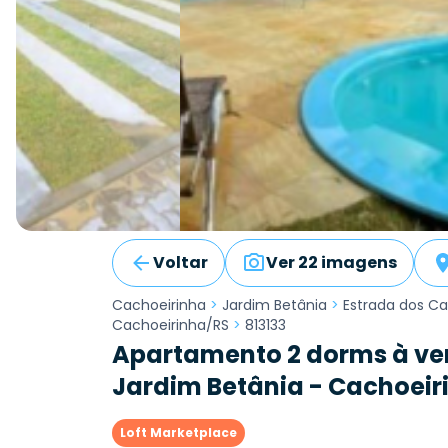
Voltar
Ver 22 imagens
Cachoeirinha
>
Jardim Betânia
>
Estrada dos Ca
Cachoeirinha/RS
>
813133
Apartamento 2 dorms à ve
Jardim Betânia - Cachoeir
Loft Marketplace