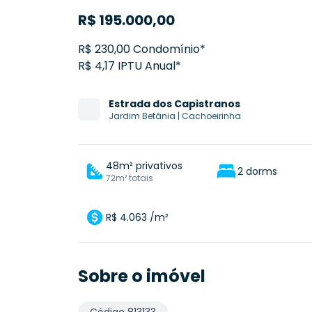
R$
195.000,00
R$ 230,00 Condomínio*
R$ 4,17 IPTU Anual*
Estrada
dos Capistranos
Jardim Betânia
|
Cachoeirinha
48m² privativos
2 dorms
72m² totais
R$ 4.063 /m²
Sobre o imóvel