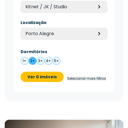
Kitnet / JK / Studio
Localização
Porto Alegre
Dormitórios
1+
2+
3+
4+
5+
Ver 0 imóveis
Selecionar mais filtros