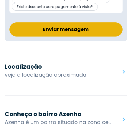
Existe desconto para pagamento à vista?
Enviar mensagem
Localização
veja a localização aproximada
Conheça o bairro Azenha
Azenha é um bairro situado na zona central de Porto Alegre. É uma das principais vias de passagem de Porto Alegre, possuindo um forte comércio. O hospital Ernesto Dornelles encontra-se no bairro, sendo um dos mais antigos da cidade, inaugurado em 1962, situado entre a Av. Ipiranga e rua Freitas de Castro, em uma área de 11 mil m².Tradicional bairro de comércio variado de Porto Alegre, pode-se encontrar na Azenha o comércio de móveis, bares, farmácias, bancos, lancherias, casas de vestuário e de calçados, além de lojas de autopeças.O bairro possui acesso por algumas das principais vias da cidade: Av. Ipiranga, Av. da Azenha, R. Gen. Lima e Silva, Av. João Pessoa, R. Lobo da Costa, R. Marcílio Dias e R. General Caldwell. Os bairros nos arredores são: Menino Deus, Santana, Medianeira, Cidade Baixa e Santa Cecília.Você encontra no bairro Azenha: Praça Garibaldi, Sede EPTC - Empresa Pública de Transporte e Circulação, Hospital Ernesto Dornelles, 2º Cartório de Registro Civil, Céu Bar + Arte.