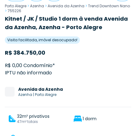
Porto Alegre
>
Azenha
>
Avenida da Azenha
>
Trend Downtown Nano
>
755226
Kitnet / JK / Studio 1 dorm à venda Avenida
da Azenha, Azenha - Porto Alegre
Visita facilitada, imóvel desocupado!
R$
384.750,00
R$ 0,00 Condomínio*
IPTU não informado
Avenida
da Azenha
Azenha
|
Porto Alegre
32m² privativos
1 dorm
47m² totais