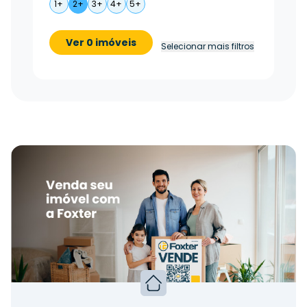
1+
2+
3+
4+
5+
Ver 0 imóveis
Selecionar mais filtros