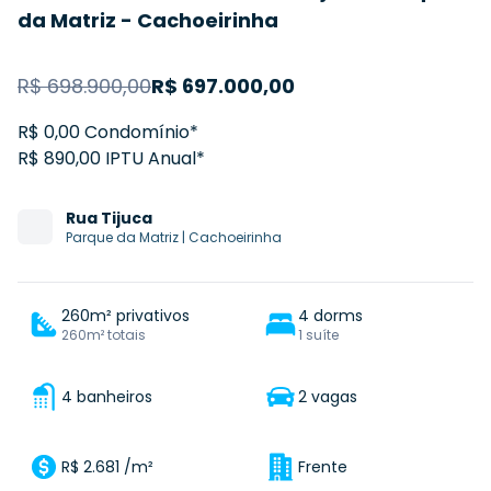
da Matriz - Cachoeirinha
R$
698.900,00
R$
697.000,00
R$ 0,00 Condomínio*
R$ 890,00 IPTU Anual*
Rua
Tijuca
Parque da Matriz
|
Cachoeirinha
260m² privativos
4 dorms
260m² totais
1 suíte
4 banheiros
2 vagas
R$ 2.681 /m²
Frente