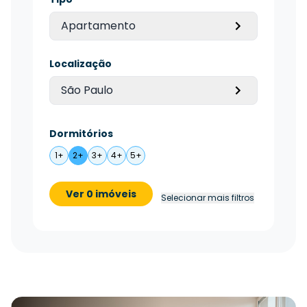
Apartamento
Localização
São Paulo
Dormitórios
1+
2+
3+
4+
5+
Ver 0 imóveis
Selecionar mais filtros