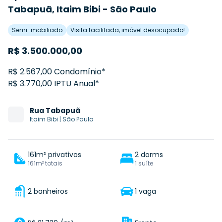
Tabapuã, Itaim Bibi - São Paulo
Semi-mobiliado
Visita facilitada, imóvel desocupado!
R$
3.500.000,00
R$ 2.567,00 Condomínio*
R$ 3.770,00 IPTU Anual*
Rua
Tabapuã
Itaim Bibi
|
São Paulo
161m² privativos
2 dorms
161m² totais
1 suíte
2 banheiros
1 vaga