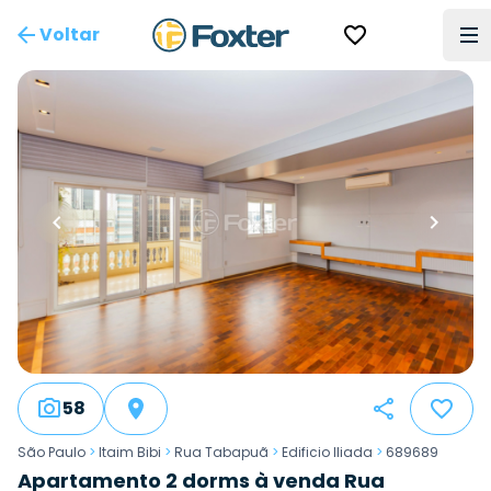
Voltar
58
São Paulo
>
Itaim Bibi
>
Rua Tabapuã
>
Edificio Iliada
>
689689
Apartamento 2 dorms à venda Rua