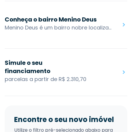
Conheça o bairro Menino Deus
Menino Deus é um bairro nobre localizado na zona sul de Porto Alegre, é considerado o mais antigo arraial de Porto Alegre, pois foi o primeiro território a ser reconhecido como agrupamento semi-independente do Centro Histórico. O bairro foi nomeado devido a devoção ao Menino Deus, trazida a Porto Alegre pelos colonos açorianos.Com o prolongamento da Avenida Borges de Medeiros, a partir da década de 1950, após o aterro da Praia de Belas, o acesso ao bairro foi ampliado, facilitando sua expansão e urbanização. Trata-se de um bairro considerado residencial desde sua origem, predominando antigas características de sociabilidade junto à abertura de vias que produziram o surgimento de centros comerciais e de lazer.O bairro também possui acesso por algumas das principais vias da cidade: Av. Ipiranga, Av. Getúlio Vargas, R. Marcílio Dias, Av. Bastian, Av. Ganzo, R. José de Alencar e Av. Érico Veríssimo. Os bairros nos arredores são: Azenha, Cidade Baixa, Santa Tereza e Praia de Belas.Você encontra no bairro Menino Deus: Grêmio Náutico Gaúcho, Hospital Mãe de Deus, Zaffari Menino Deus, Praça Estado de Israel, Rótula Do Papa João Paulo II, Tribunal Regional do Trabalho da 4ª Região, Feira da Cultura Ecológica do Menino Deus.
Simule o seu
financiamento
parcelas a partir de R$ 2.310,70
Encontre o seu novo imóvel
Utilize o filtro pré-selecionado abaixo para