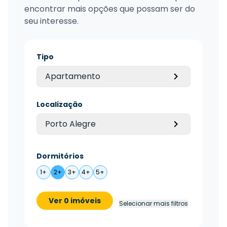
encontrar mais opções que possam ser do
seu interesse.
Tipo
Apartamento
Localização
Porto Alegre
Dormitórios
1+
2+
3+
4+
5+
Ver 0 imóveis
Selecionar mais filtros