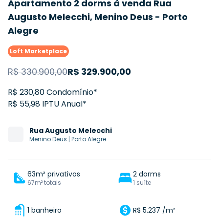
Apartamento 2 dorms à venda Rua
Augusto Melecchi, Menino Deus - Porto
Alegre
Loft Marketplace
R$
330.900,00
R$
329.900,00
R$ 230,80 Condomínio*
R$ 55,98 IPTU Anual*
Rua
Augusto Melecchi
Menino Deus
|
Porto Alegre
63m² privativos
2 dorms
67m² totais
1 suíte
1 banheiro
R$ 5.237 /m²