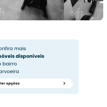
onfira mais
móveis disponíveis
 bairro
arvoeira
Ver opções