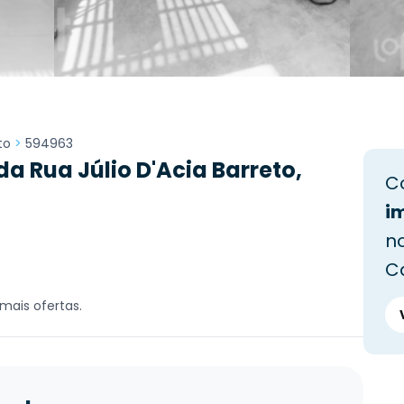
to
>
594963
 Rua Júlio D'Acia Barreto,
C
i
no
C
mais ofertas.