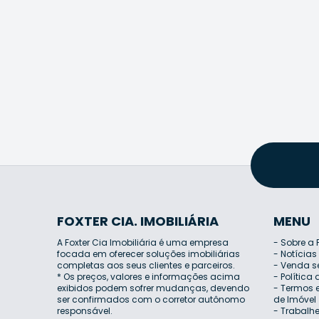
FOXTER CIA. IMOBILIÁRIA
MENU
A Foxter Cia Imobiliária é uma empresa
-
Sobre a 
focada em oferecer soluções imobiliárias
-
Notícias
completas aos seus clientes e parceiros.
-
Venda s
* Os preços, valores e informações acima
-
Política
exibidos podem sofrer mudanças, devendo
-
Termos e
ser confirmados com o corretor autônomo
de Imóvel
responsável.
-
Trabalh