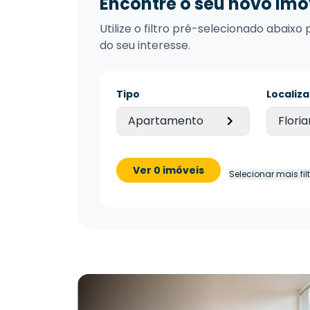
Encontre o seu novo imó
Utilize o filtro pré-selecionado abai
do seu interesse.
Tipo
Localiz
Apartamento
Floria
Ver 0 imóveis
Selecionar mais fil