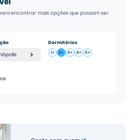
vel
xo para encontrar mais opções que possam ser
ação
Dormitórios
1+
2+
3+
4+
5+
nópolis
tros