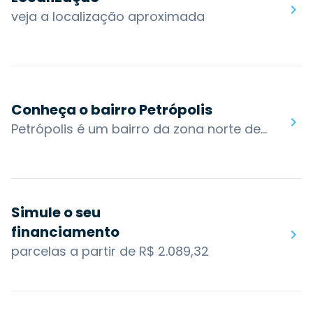
veja a localização aproximada
Conheça o bairro Petrópolis
Petrópolis é um bairro da zona norte de Porto Alegre, o bairro se desenvolveu a partir de um eixo que se localizava entre duas estradas rurais que saíam de Porto Alegre em direção à Viamão e Gravataí, caminho que hoje corresponde à Av. Protásio Alves. O bairro tornou-se famoso pelo seu clima mais ameno e áreas verdes, aspectos naturais que atraíram moradores da classe média em ascensão.Estão localizados no bairro alguns dos clubes mais conhecidos da capital, como Grêmio Náutico União e o Petrópolis Tênis Clube. Atualmente o bairro Petrópolis é independente do centro da cidade, contando com um comércio ativo e variado, que se estende ao longo da Avenida Protásio Alves.O bairro também possui acesso por algumas das principais vias da cidade: Av. Carlos Gomes, Av. Nilópolis, Av. Protásio Alves, Av. Sen. Tarso Dutra, R. Prof. Cristiano Fischer, Av. Cel. Lucas de Oliveira. Os bairros nos arredores são: Três Figueiras, Jardim do Salso, Jardim Botânico, Santana, Santa Cecília, Bela Vista e Boa Vista.Você encontra no bairro Petrópolis: Grêmio Náutico União, Praça Dr. João Petersen Jr, Praça Tamandaré, Parrilla Del Sur, Pizzaria Nono Ludovico, Nacional, Zaffari Protásio Alves, Complex Skatepark, Praça Zenaide, Parque Municipal Ararigbóia.
Simule o seu
financiamento
parcelas a partir de R$ 2.089,32