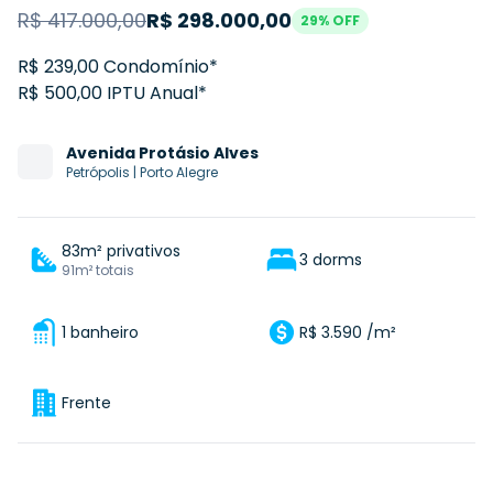
R$
417.000,00
R$
298.000,00
29
% OFF
R$ 239,00 Condomínio*
R$ 500,00 IPTU Anual*
Avenida
Protásio Alves
Petrópolis
|
Porto Alegre
83m² privativos
3 dorms
91m² totais
1 banheiro
R$ 3.590 /m²
Frente