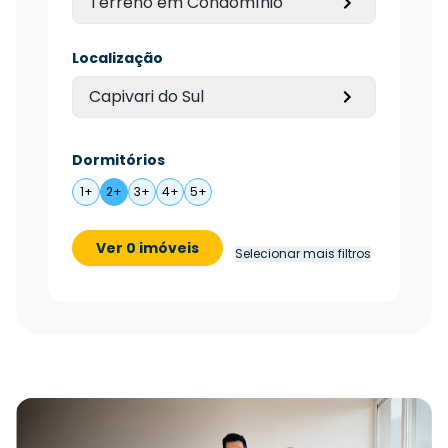
Terreno em Condomínio
Localização
Capivari do Sul
Dormitórios
1+
2+
3+
4+
5+
Ver 0 imóveis
Selecionar mais filtros