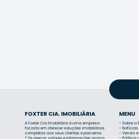
FOXTER CIA. IMOBILIÁRIA
MENU
A Foxter Cia Imobiliária é uma empresa
-
Sobre a 
focada em oferecer soluções imobiliárias
-
Notícias
completas aos seus clientes e parceiros.
-
Venda s
* Os preços, valores e informações acima
-
Política