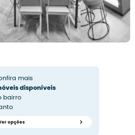
onfira mais
móveis disponíveis
 bairro
anto
Ver opções