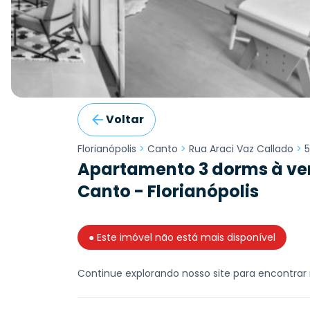
Voltar
Florianópolis
>
Canto
>
Rua Araci Vaz Callado
>
5
Apartamento 3 dorms à ven
Canto - Florianópolis
● Este imóvel não está mais disponível
Continue explorando nosso site para encontrar 