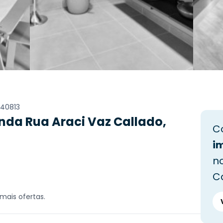
40813
da Rua Araci Vaz Callado,
C
i
no
C
mais ofertas.