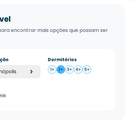
vel
xo para encontrar mais opções que possam ser
ação
Dormitórios
1+
2+
3+
4+
5+
nópolis
tros