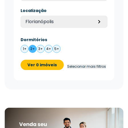
Localização
Florianópolis
Dormitórios
1+
2+
3+
4+
5+
Ver 0 imóveis
Selecionar mais filtros