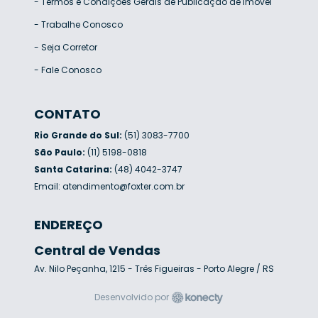
-
Termos e Condições Gerais de Publicação de Imóvel
-
Trabalhe Conosco
-
Seja Corretor
-
Fale Conosco
CONTATO
Rio Grande do Sul:
(51) 3083-7700
São Paulo:
(11) 5198-0818
Santa Catarina:
(48) 4042-3747
Email:
atendimento@foxter.com.br
ENDEREÇO
Central de Vendas
Av. Nilo Peçanha, 1215 - Três Figueiras - Porto Alegre / RS
Desenvolvido por