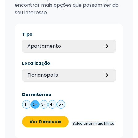
encontrar mais opções que possam ser do
seu interesse.
Tipo
Apartamento
Localização
Florianópolis
Dormitórios
1+
2+
3+
4+
5+
Ver 0 imóveis
Selecionar mais filtros