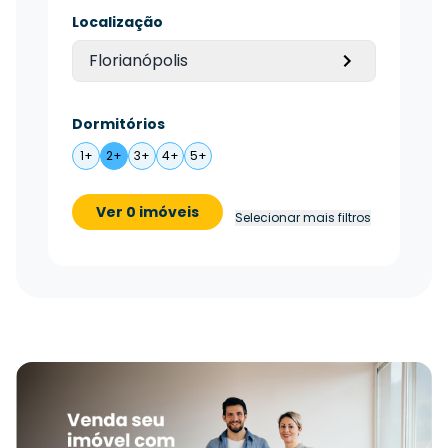
Localização
Florianópolis
Dormitórios
1+
2+
3+
4+
5+
Ver 0 imóveis
Selecionar mais filtros