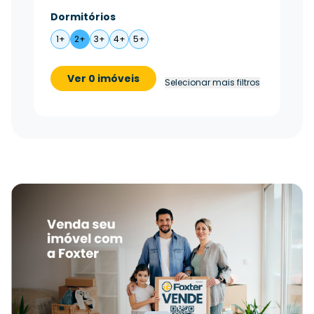
Dormitórios
1+
2+
3+
4+
5+
Ver 0 imóveis
Selecionar mais filtros