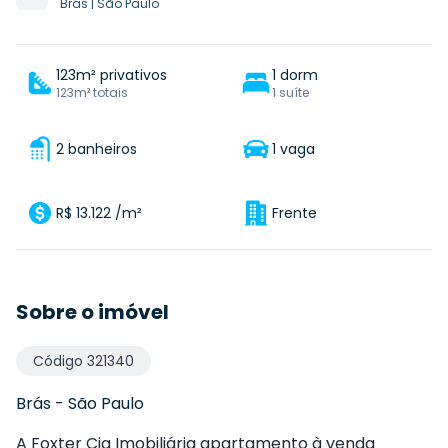
Brás
|
São Paulo
123m² privativos
1 dorm
123m² totais
1 suíte
2 banheiros
1 vaga
R$ 13.122 /m²
Frente
Sobre o imóvel
Código
321340
Brás
-
São Paulo
A Foxter Cia Imobiliária apartamento à venda