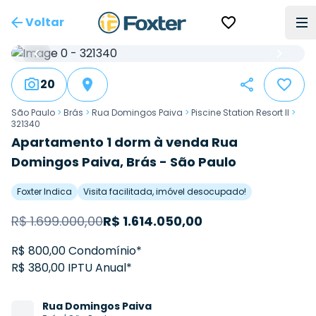
Voltar
20
São Paulo
>
Brás
>
Rua Domingos Paiva
>
Piscine Station Resort II
>
321340
Apartamento 1 dorm à venda Rua
Domingos Paiva, Brás - São Paulo
Foxter Indica
Visita facilitada, imóvel desocupado!
R$
1.699.000,00
R$
1.614.050,00
R$ 800,00 Condomínio*
R$ 380,00 IPTU Anual*
Rua
Domingos Paiva