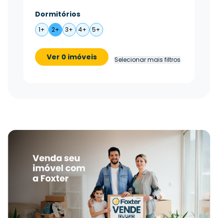
Dormitórios
1+
2+
3+
4+
5+
Ver 0 imóveis
Selecionar mais filtros