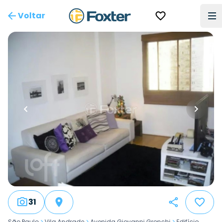
Voltar
31
São Paulo
>
Vila Andrade
>
Avenida Giovanni Gronchi
>
Edifício