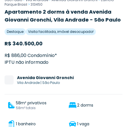
Parque Brasil
>
313450
Apartamento 2 dorms à venda Avenida
Giovanni Gronchi, Vila Andrade - São Paulo
Destaque
Visita facilitada, imóvel desocupado!
R$
340.500,00
R$ 886,00 Condomínio*
IPTU não informado
Avenida
Giovanni Gronchi
Vila Andrade
|
São Paulo
58m² privativos
2 dorms
58m² totais
1 banheiro
1 vaga