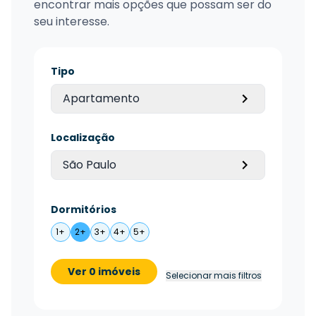
encontrar mais opções que possam ser do
seu interesse.
Tipo
Apartamento
Localização
São Paulo
Dormitórios
1+
2+
3+
4+
5+
Ver 0 imóveis
Selecionar mais filtros