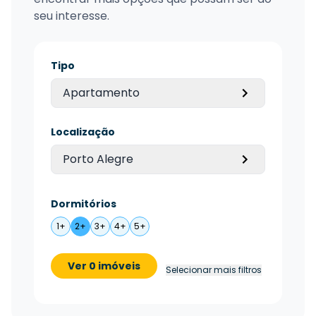
seu interesse.
Tipo
Apartamento
Localização
Porto Alegre
Dormitórios
1+
2+
3+
4+
5+
Ver 0 imóveis
Selecionar mais filtros