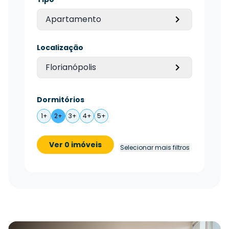
Apartamento
Localização
Florianópolis
Dormitórios
1+
2+
3+
4+
5+
Ver 0 imóveis
Selecionar mais filtros