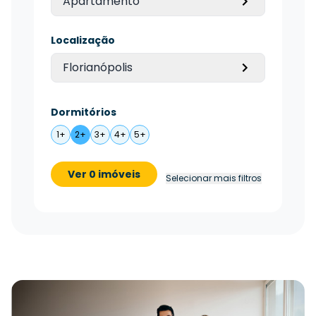
Apartamento
Localização
Florianópolis
Dormitórios
1+
2+
3+
4+
5+
Ver 0 imóveis
Selecionar mais filtros