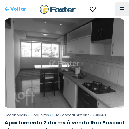
Voltar
Florianópolis
>
Coqueiros
>
Rua Pascoal Simone
>
290348
Apartamento 2 dorms à venda Rua Pascoal