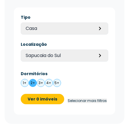
Tipo
Casa
Localização
Sapucaia do Sul
Dormitórios
1+
2+
3+
4+
5+
Ver 0 imóveis
Selecionar mais filtros