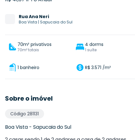
Rua
Ana Neri
Boa Vista
|
Sapucaia do Sul
70m² privativos
4 dorms
70m² totais
1 suíte
1 banheiro
R$ 3.571 /m²
Sobre o imóvel
Código
281131
Boa Vista
-
Sapucaia do Sul
2 casas sendo 1 de 2 andares a casa de 2 andares