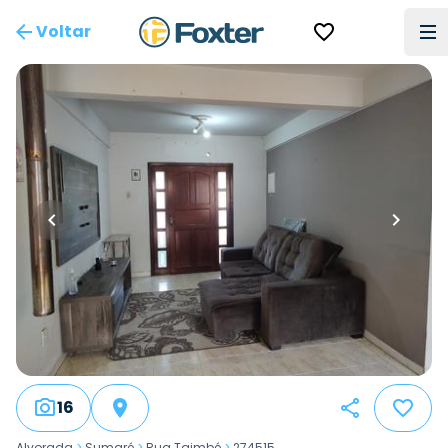
Voltar
16
Alvorada
>
Sumaré
>
Rua Taimbé
>
274515