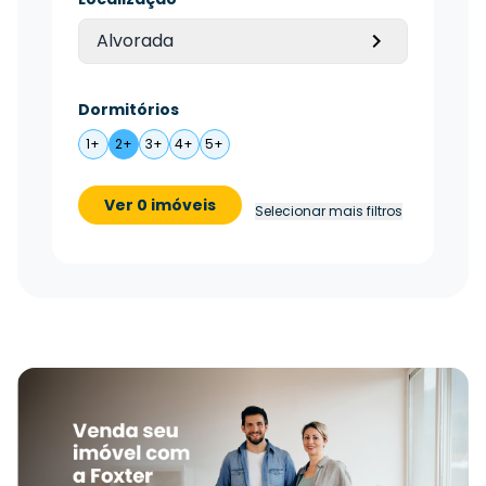
Alvorada
Dormitórios
1+
2+
3+
4+
5+
Ver 0 imóveis
Selecionar mais filtros