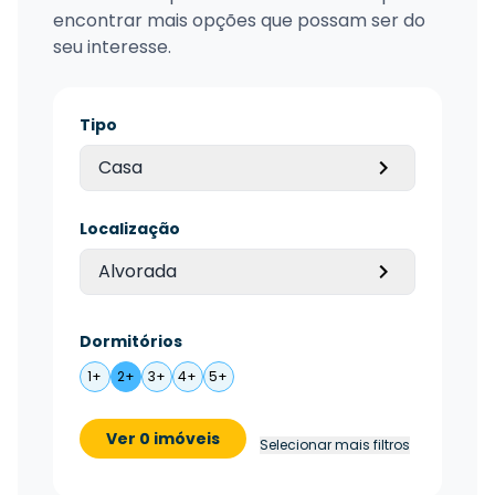
encontrar mais opções que possam ser do
seu interesse.
Tipo
Casa
Localização
Alvorada
Dormitórios
1+
2+
3+
4+
5+
Ver 0 imóveis
Selecionar mais filtros