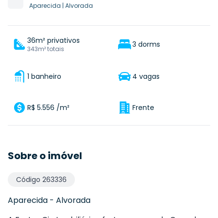
Aparecida
|
Alvorada
36m² privativos
3 dorms
343m² totais
1 banheiro
4 vagas
R$ 5.556 /m²
Frente
Sobre o imóvel
Código
263336
Aparecida
-
Alvorada