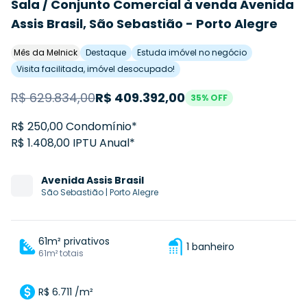
Sala / Conjunto Comercial à venda Avenida
Assis Brasil, São Sebastião - Porto Alegre
Mês da Melnick
Destaque
Estuda imóvel no negócio
Visita facilitada, imóvel desocupado!
R$
629.834,00
R$
409.392,00
35
% OFF
R$ 250,00 Condomínio*
R$ 1.408,00 IPTU Anual*
Avenida
Assis Brasil
São Sebastião
|
Porto Alegre
61m² privativos
1 banheiro
61m² totais
R$ 6.711 /m²