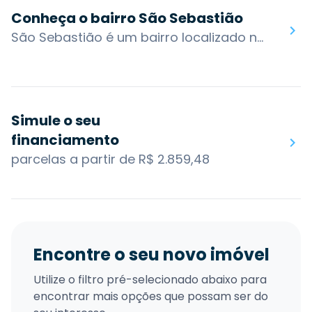
Conheça o bairro São Sebastião
São Sebastião é um bairro localizado na zona norte de Porto Alegre. É um bairro com predominância residencial. O Boulevard Strip Center, onde funciona o supermercado Zaffari, é considerado o grande centro de compras do bairro.Limita-se com as avenidas Sertório e Assis Brasil e com bairros como Jardim Lindóia, Sarandi e Vila Ipiranga. São Sebastião possui várias praças e um comércio local bem diversificado.O bairro também possui acesso por algumas das principais vias da cidade: R. Dr. Alberto Albertini, R. Pres. Juarez e Av. João XXIII. Os bairros nos arredores são: Jardim Lindoia, Sarandi, Vila Ipiranga e Cristo Redentor.Você encontra no bairro São Sebastião: Praça PM Alcides Figueiredo Cézar, Praça Chasqui, Praça Ernst Ludwig Herrmann, Praça Ivo Corrêa Meyer, Praça Jorge Bastone, Praça Vitória Régia, Escola Ana Neri, Supermercado Atacadão, Leroy Merlin, Boulevard Strip Center.
Simule o seu
financiamento
parcelas a partir de R$ 2.859,48
Encontre o seu novo imóvel
Utilize o filtro pré-selecionado abaixo para
encontrar mais opções que possam ser do