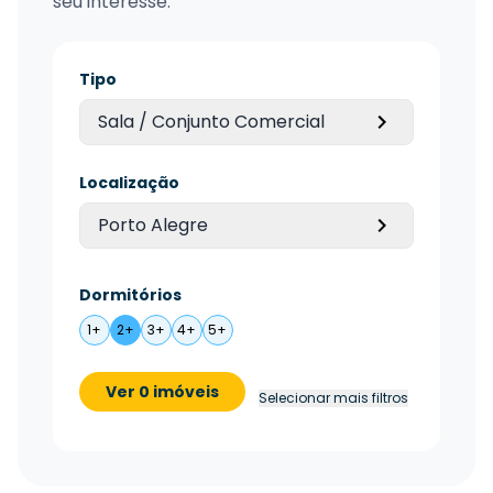
seu interesse.
Tipo
Sala / Conjunto Comercial
Localização
Porto Alegre
Dormitórios
1+
2+
3+
4+
5+
Ver 0 imóveis
Selecionar mais filtros