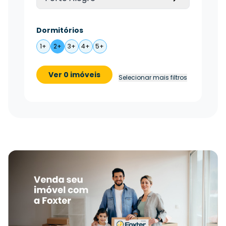
Dormitórios
1+
2+
3+
4+
5+
Ver 0 imóveis
Selecionar mais filtros