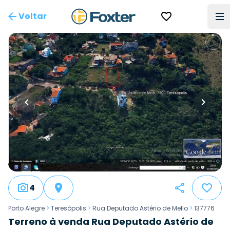
Voltar
4
Porto Alegre
>
Teresópolis
>
Rua Deputado Astério de Mello
>
137776
Terreno à venda Rua Deputado Astério de