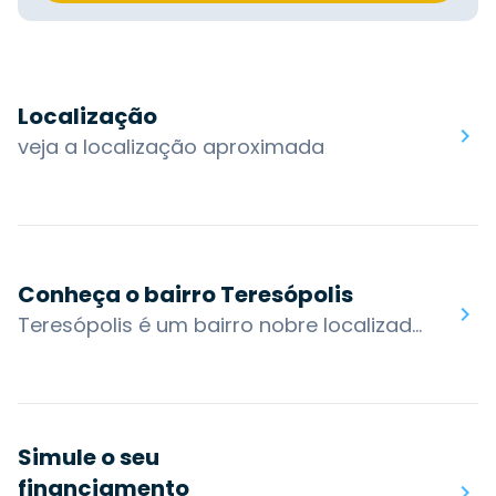
Localização
veja a localização aproximada
Conheça o bairro Teresópolis
Teresópolis é um bairro nobre localizado na zona sul de Porto Alegre, também considerado um dos distritos mais tradicionais da capital gaúcha. De construções modernas a atmosferas rurais, é considerado um bairro bastante movimentado, contando ainda com inúmeras praças e restaurantes, principalmente com temática italiana.Muitas outras instituições do Teresópolis merecem destaque, como o Hospital Espírita de Porto Alegre, o Teresópolis Tênis Clube e a Sociedade Beneficente Nossa Senhora da Saúde de Teresópolis, por exemplo.O bairro possui acesso por algumas das principais vias da cidade: Av. Teresópolis, Rua Ortanotrófio, Rua. Dawid Josef Kapel e Av. Nonoai. Os bairros nos arredores são: Nonoai, Vila Nova, Santa Tereza, Medianeira, Cascata e Glória.Você encontra no bairro Teresópolis: Morro da Apamecor, Teresópolis Tênis Clube, Confeitaria Teresópolis, Mirante Comendador José Júlio, UniRitter, Hub da Saúde Teresópolis, Praça Guia Lopes.
Simule o seu
financiamento