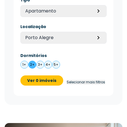
Apartamento
Localização
Porto Alegre
Dormitórios
1+
2+
3+
4+
5+
Ver 0 imóveis
Selecionar mais filtros