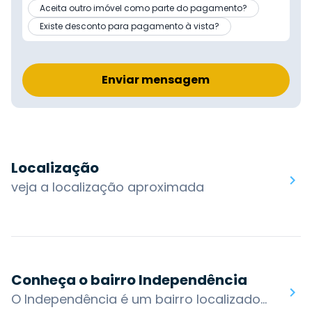
Aceita outro imóvel como parte do pagamento?
Existe desconto para pagamento à vista?
Enviar mensagem
Localização
veja a localização aproximada
Conheça o bairro Independência
O Independência é um bairro localizado na zona central de Porto Alegre. O bairro atualmente dispõe de um variado comércio, serviços e renomados hospitais. Localizado em parte elevada da cidade, próxima do Centro Histórico, o bairro tornou-se o local preferido para moradia das classes média e alta.É considerado um bairro residencial e também bastante comercial. Duas antigas praças fazem parte do bairro: a Praça Dom Sebastião, em frente à Igreja da Conceição e a bem-conservada Praça Júlio de Castilhos.O bairro possui acesso por algumas das principais vias da cidade: R. Sarmento Leite, R. da Conceição, R. Alberto Bins, Av. Cristóvão Colombo, R. Ramiro Barcelos, R. Castro Alves e R. Fernandes Vieira. Os bairros nos arredores são: Floresta, Jardim Botânico, Menino Deus, Moinhos de Vento e Farroupilha.Você encontra no bairro Independência: Praça Dom Sebastião, Praça Júlio de Castilhos, Igreja de Nossa Senhora da Conceição, Marista Rosário, Teatro da OSPA, Hospital da Beneficência Portuguesa de Porto Alegre, Hospital Materno-Infantil Presidente Vargas, Hospital Moinhos de Vento.