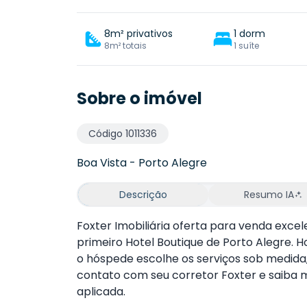
8m² privativos
1 dorm
8m² totais
1 suíte
Sobre o imóvel
Código
1011336
Boa Vista
-
Porto Alegre
Descrição
Resumo IA
Foxter Imobiliária oferta para venda exce
primeiro Hotel Boutique de Porto Alegre. 
o hóspede escolhe os serviços sob medida,
contato com seu corretor Foxter e saiba 
aplicada.