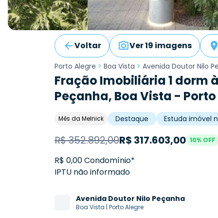
Voltar
Ver 19 imagens
Porto Alegre
>
Boa Vista
>
Avenida Doutor Nilo 
Fração Imobiliária 1 dorm 
Peçanha, Boa Vista - Porto
Destaque
Estuda imóvel 
Mês da Melnick
R$
352.892,00
R$
317.603,00
10
% OFF
R$ 0,00 Condomínio*
IPTU não informado
Avenida
Doutor Nilo Peçanha
Boa Vista
|
Porto Alegre