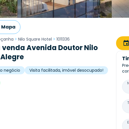
Mapa
Peçanha
>
Nilo Square Hotel
>
1011336
à venda Avenida Doutor Nilo
 Alegre
Ti
Pre
no negócio
Visita facilitada, imóvel desocupado!
cor