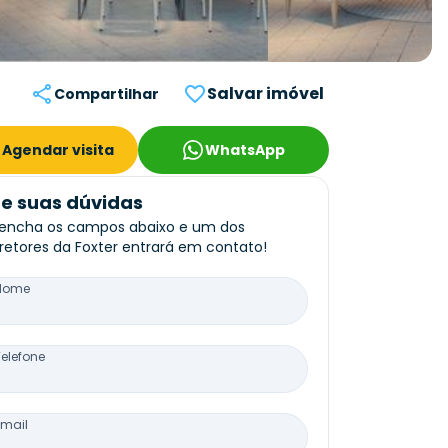
Salvar imóvel
Compartilhar
Agendar visita
WhatsApp
re suas dúvidas
encha os campos abaixo e um dos
retores da Foxter entrará em contato!
Nome
Telefone
Email