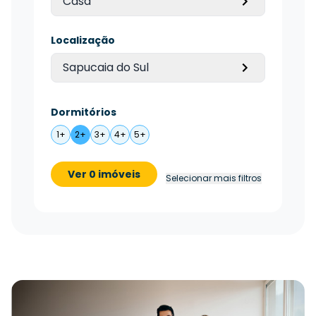
Casa
Localização
Sapucaia do Sul
Dormitórios
1+
2+
3+
4+
5+
Ver 0 imóveis
Selecionar mais filtros