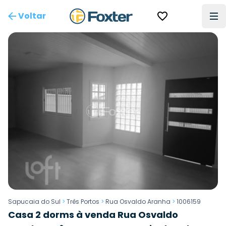
Voltar
Sapucaia do Sul
>
Três Portos
>
Rua Osvaldo Aranha
>
1006159
Casa 2 dorms à venda Rua Osvaldo