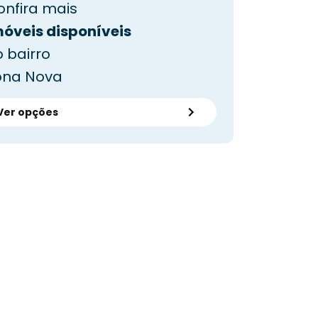
onfira mais
móveis disponíveis
 bairro
ona Nova
Ver opções