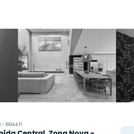
l
>
1004471
ida Central, Zona Nova -