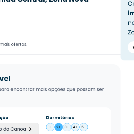
C
i
no
Z
mais ofertas.
vel
xo para encontrar mais opções que possam ser
ação
Dormitórios
1+
2+
3+
4+
5+
o da Canoa