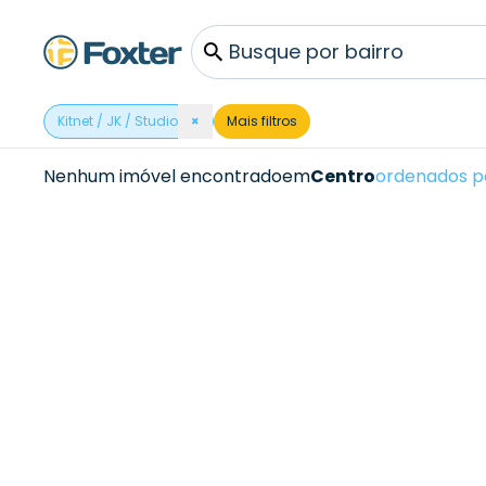
Busque por bairro
Kitnet / JK / Studio
×
Mais filtros
Nenhum imóvel encontrado
em
Centro
ordenados p