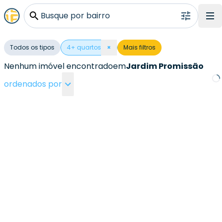
Busque por bairro
Todos os tipos
4
+ quartos
×
Mais filtros
Nenhum imóvel encontrado
em
Jardim Promissão
ordenados por
Loa