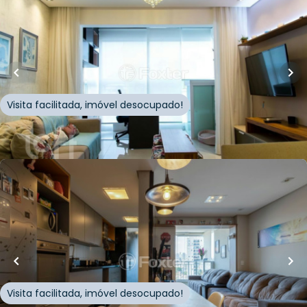
R$
850.000,00
63
m²
•
2
quartos
•
2
banheiros
•
1
vaga
Apartamento • Edifício Sync Praça Da Árvore
Rua Bertioga
,
Chácara Inglesa
,
São Paulo
Visita facilitada, imóvel desocupado!
Whatsapp
Cód.
916817
R$
900.000,00
64
m²
•
2
quartos
•
2
banheiros
•
2
vagas
Apartamento • Class Varanda Mariana
Rua Gonçalo da Cunha
,
Chácara Inglesa
,
São Paulo
Visita facilitada, imóvel desocupado!