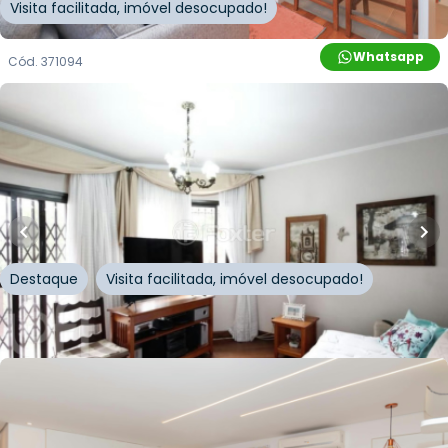
Visita facilitada, imóvel desocupado!
Whatsapp
Cód.
371094
R$
1.280.000,00
156
m²
•
2
quartos
•
5
banheiros
•
2
vagas
Apartamento • Residencial Newcastle
Rua Itaóca
,
Chácara Inglesa
,
São Paulo
Destaque
Visita facilitada, imóvel desocupado!
Whatsapp
Cód.
321986
R$
920.000,00
89
m²
•
3
quartos
•
2
banheiros
•
1
vaga