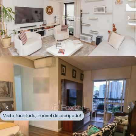
Apartamento • Edifício Splendid Condominium
Rua Juréia
,
Chácara Inglesa
,
São Paulo
Whatsapp
Cód.
940938
R$
960.000,00
68
m²
•
2
quartos
•
2
banheiros
•
1
vaga
Apartamento • Edificio Mont Saint Michel
Rua Rondinha
,
Chácara Inglesa
,
São Paulo
Visita facilitada, imóvel desocupado!
Whatsapp
Cód.
323335