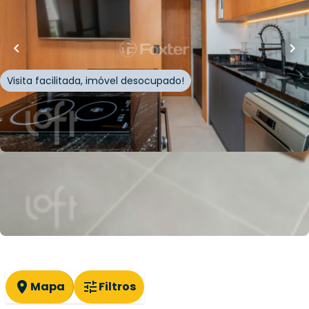
37
m²
•
1
quarto
•
1
banheiro
•
0
vagas
Apartamento • Edifício Link Vila Mariana
Rua Correia de Lemos
,
Chácara Inglesa
,
São Paulo
Visita facilitada, imóvel desocupado!
Whatsapp
Cód.
930571
Página
1
de
2
Mapa
Filtros