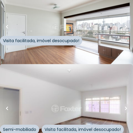
104
m²
•
2
quartos
•
3
banheiros
•
2
vagas
Apartamento • Edifício Fascinio Vila Mariana
Rua Jaci
,
Chácara Inglesa
,
São Paulo
Visita facilitada, imóvel desocupado!
Whatsapp
Cód.
1010740
R$
1.100.000,00
250
m²
•
3
quartos
•
3
banheiros
•
3
vagas
Casa
Rua Doutor João Batista Bernardes de Lima
,
Chácara
Inglesa
,
São Paulo
Semi-mobiliado
Visita facilitada, imóvel desocupado!