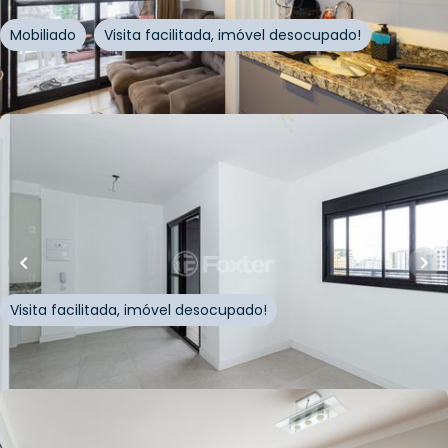
Mobiliado
Visita facilitada, imóvel desocupado!
Whatsapp
Cód.
877738
R$
370.500,00
28
m²
•
1
quarto
•
1
banheiro
•
0
vagas
Apartamento • Edifício Link Vila Mariana
Rua Correia de Lemos
,
Chácara Inglesa
,
São Paulo
Visita facilitada, imóvel desocupado!
Whatsapp
Cód.
876065
R$
1.500.000,00