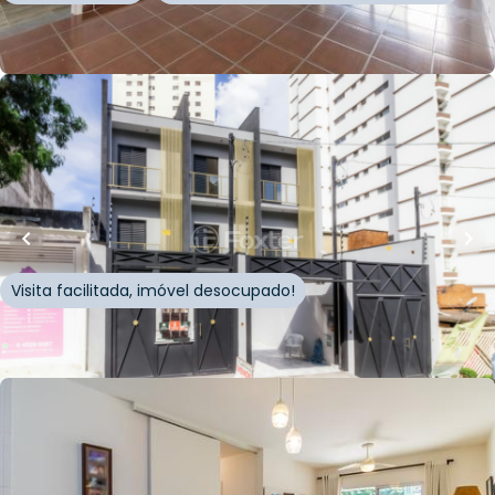
Whatsapp
Cód.
834716
R$
1.290.000,00
165
m²
•
3
quartos
•
4
banheiros
•
2
vagas
Casa
Rua Bertioga
,
Chácara Inglesa
,
São Paulo
Visita facilitada, imóvel desocupado!
Whatsapp
Cód.
624911
R$
1.200.000,00
94
m²
•
3
quartos
•
2
banheiros
•
1
vaga