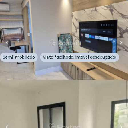
R$
1.200.000,00
R$
1.140.000,00
60
m²
•
1
quarto
•
1
banheiro
•
0
vagas
Kitnet / JK / Studio • Edifício Link Vila Mariana
Rua Correia de Lemos
,
Chácara Inglesa
,
São Paulo
Semi-mobiliado
Visita facilitada, imóvel desocupado!
Whatsapp
Cód.
887514
R$
357.000,00
31
m²
•
0
quartos
•
1
banheiro
•
0
vagas
Sala / Conjunto Comercial • Edifício Link Vila
Mariana
Rua Correia de Lemos
,
Chácara Inglesa
,
São Paulo