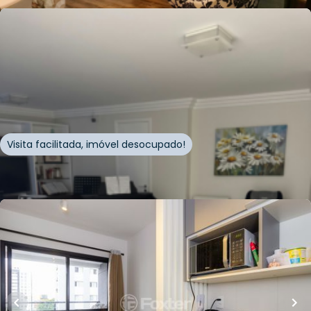
R$
1.755.000,00
199
m²
•
2
quartos
•
2
banheiros
•
2
vagas
Apartamento • Edificio Monte Carmel
Rua Guiratinga
,
Chácara Inglesa
,
São Paulo
Visita facilitada, imóvel desocupado!
Whatsapp
Cód.
811965
R$
589.000,00
32
m²
•
1
quarto
•
1
banheiro
•
0
vagas
Apartamento • Edifício Link Vila Mariana
Rua Correia de Lemos
,
Chácara Inglesa
,
São Paulo