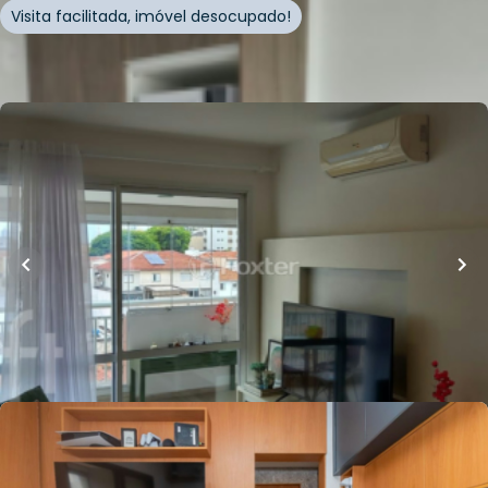
Visita facilitada, imóvel desocupado!
Whatsapp
Cód.
957903
R$
900.000,00
68
m²
•
2
quartos
•
2
banheiros
•
1
vaga
Apartamento • Biografia Vila Mariana
Rua Gonçalo da Cunha
,
Chácara Inglesa
,
São Paulo
Whatsapp
Cód.
324546
R$
580.000,00