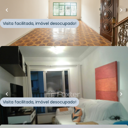
Rua Guiratinga
,
Chácara Inglesa
,
São Paulo
Visita facilitada, imóvel desocupado!
Whatsapp
Cód.
1003810
R$
530.000,00
50
m²
•
1
quarto
•
1
banheiro
•
1
vaga
Apartamento • Edificio Rio Grande
Rua Correia de Lemos
,
Chácara Inglesa
,
São Paulo
Visita facilitada, imóvel desocupado!
Whatsapp
Cód.
873824