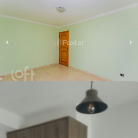
R$
430.000,00
68
m²
•
2
quartos
•
1
banheiro
•
1
vaga
Apartamento • Edifício Mont Rey
Rua Jaci
,
Chácara Inglesa
,
São Paulo
Whatsapp
Cód.
323469
R$
390.000,00
R$
380.000,00
28
m²
•
1
quarto
•
1
banheiro
•
0
vagas
Apartamento • Edifício Link Vila Mariana
Rua Correia de Lemos
,
Chácara Inglesa
,
São Paulo