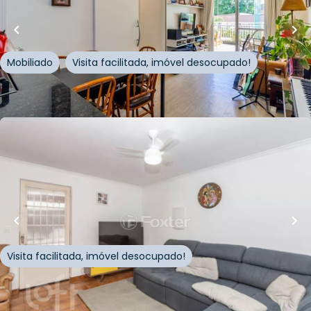
Apartamento • Class Varanda Mariana
Rua Gonçalo da Cunha
,
Chácara Inglesa
,
São Paulo
Mobiliado
Visita facilitada, imóvel desocupado!
Whatsapp
Cód.
323437
R$
964.000,00
R$
899.999,00
150
m²
•
3
quartos
•
3
banheiros
•
2
vagas
Casa
Rua Guiratinga
,
Chácara Inglesa
,
São Paulo
Visita facilitada, imóvel desocupado!
Whatsapp
Cód.
916964