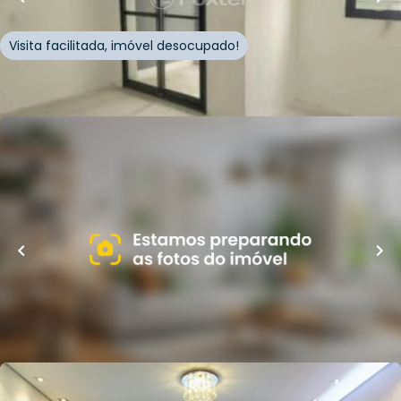
Visita facilitada, imóvel desocupado!
Whatsapp
Cód.
992479
R$
670.000,00
74
m²
•
3
quartos
•
1
banheiro
•
1
vaga
Apartamento
Rua Correia de Lemos
,
Chácara Inglesa
,
São Paulo
Whatsapp
Cód.
1019307