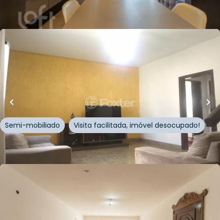
Whatsapp
Cód.
324548
R$
880.000,00
118
m²
•
3
quartos
•
3
banheiros
•
1
vaga
Casa
Rua Guiratinga
,
Chácara Inglesa
,
São Paulo
Semi-mobiliado
Visita facilitada, imóvel desocupado!
Whatsapp
Cód.
855528
R$
1.100.000,00
150
m²
•
3
quartos
•
3
banheiros
•
4
vagas
Casa