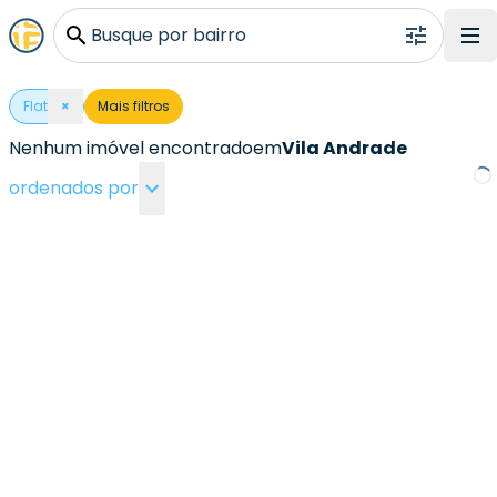
Busque por bairro
Flat
×
Mais filtros
Nenhum imóvel encontrado
em
Vila Andrade
ordenados por
Loa