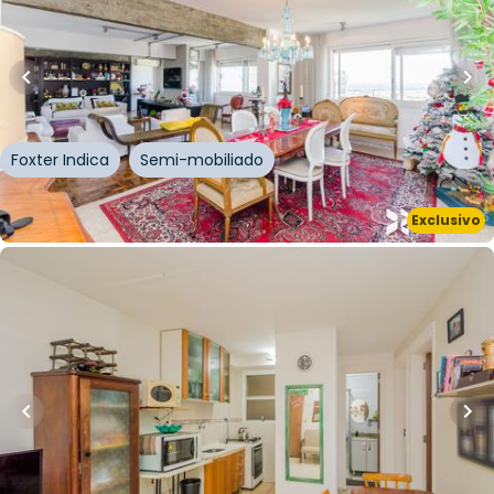
248
m²
•
3
quartos
•
3
banheiros
•
2
vagas
Apartamento • Edifício Vila Rica
Avenida Independência
,
Independência
,
Porto
Alegre
Foxter Indica
Semi-mobiliado
Whatsapp
Exclusivo
Cód.
203504
R$
135.000,00
R$
121.500,00
10
% OFF
39
m²
•
2
quartos
•
1
banheiro
•
1
vaga
Apartamento • Residencial 26 De Março
Rua Vinte e Seis de Março
,
Mário Quintana
,
Porto
Alegre