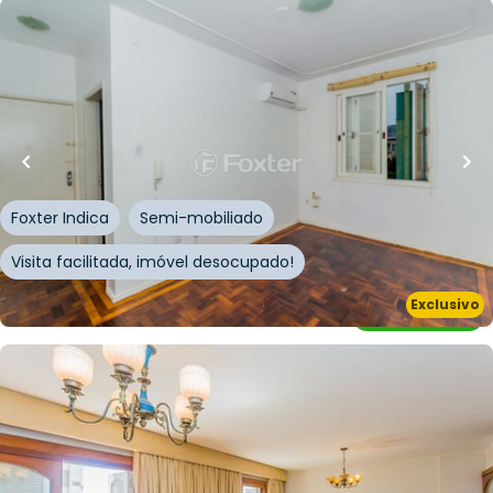
R$
230.000,00
R$
218.500,00
59
m²
•
2
quartos
•
1
banheiro
•
0
vagas
Apartamento • Edifício Praia De Belas
Avenida Praia de Belas
,
Praia de Belas
,
Porto Alegre
Foxter Indica
Semi-mobiliado
Visita facilitada, imóvel desocupado!
Exclusivo
Whatsapp
Cód.
225614
R$
620.000,00
R$
520.000,00
16
% OFF
154
m²
•
3
quartos
•
2
banheiros
•
2
vagas