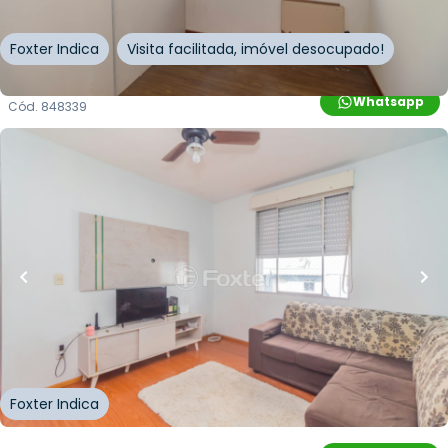
Foxter Indica
Visita facilitada, imóvel desocupado!
Whatsapp
Cód.
848339
R$
180.000,00
R$
162.000,00
10
% OFF
38
m²
•
1
quarto
•
1
banheiro
•
1
vaga
Apartamento • Conjunto Residencial Monte
Bello
Avenida Professor Oscar Pereira
,
Azenha
,
Porto
Alegre
Foxter Indica