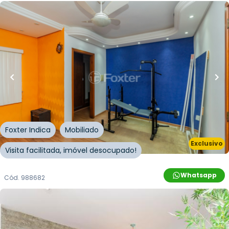
R$
330.000,00
R$
297.000,00
10
% OFF
51
m²
•
1
quarto
•
1
banheiro
•
1
vaga
Apartamento • Engenho
Avenida Coronel Lucas de Oliveira
,
Petrópolis
,
Porto
Alegre
Foxter Indica
Mobiliado
Exclusivo
Visita facilitada, imóvel desocupado!
Whatsapp
Cód.
988682
R$
1.850.000,00
R$
1.757.000,00