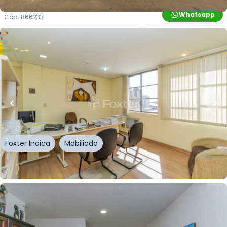
Whatsapp
Cód.
866233
R$
111.150,00
R$
100.035,00
10
% OFF
23
m²
•
0
quartos
•
1
banheiro
•
0
vagas
Sala / Conjunto Comercial • Edifício Cimex Uhr
Rua Doutor Flores
,
Centro Histórico
,
Porto Alegre
Foxter Indica
Mobiliado
Whatsapp
Cód.
261547
R$
179.550,00
R$
152.000,00
15
% OFF