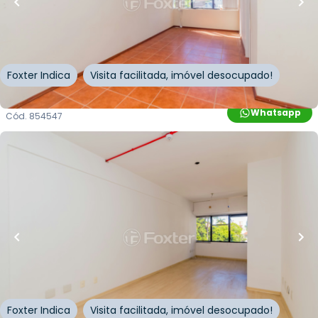
Doca
Rua General Souza Doca
,
Petrópolis
,
Porto Alegre
Foxter Indica
Visita facilitada, imóvel desocupado!
Whatsapp
Cód.
854547
R$
150.000,00
R$
135.000,00
10
% OFF
29
m²
•
0
quartos
•
1
banheiro
•
1
vaga
Sala / Conjunto Comercial • Comercial Souza
Doca
Rua General Souza Doca
,
Petrópolis
,
Porto Alegre
Foxter Indica
Visita facilitada, imóvel desocupado!