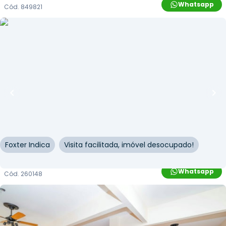
Whatsapp
Cód.
849821
R$
263.000,00
R$
238.000,00
10
% OFF
56
m²
•
0
quartos
•
2
banheiros
•
0
vagas
Sala / Conjunto Comercial • Edifício Osvaldo
Cruz
Rua dos Andradas
,
Centro Histórico
,
Porto Alegre
Foxter Indica
Visita facilitada, imóvel desocupado!
Whatsapp
Cód.
260148
R$
129.900,00
R$
116.910,00