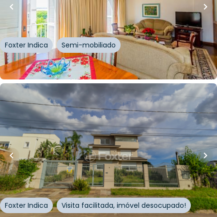
Apartamento • Condomínio Jardim Germânia
Rua Otávio Dutra
,
Santa Tereza
,
Porto Alegre
Foxter Indica
Semi-mobiliado
Whatsapp
Cód.
226799
R$
5.300.000,00
R$
4.770.000,00
10
% OFF
600
m²
•
4
quartos
•
6
banheiros
•
9
vagas
Casa
Rua General Salvador Pinheiro
,
Vila Jardim
,
Porto
Alegre
Foxter Indica
Visita facilitada, imóvel desocupado!