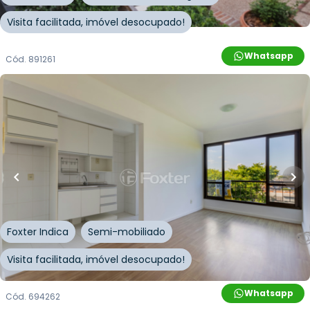
Visita facilitada, imóvel desocupado!
Whatsapp
Cód.
891261
R$
255.000,00
R$
229.500,00
10
% OFF
41
m²
•
1
quarto
•
1
banheiro
•
1
vaga
Apartamento • Edifício Pateo Lisboa
Avenida Polônia
,
São Geraldo
,
Porto Alegre
Foxter Indica
Semi-mobiliado
Visita facilitada, imóvel desocupado!
Whatsapp
Cód.
694262