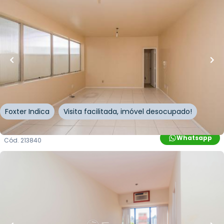
R$
95.000,00
R$
85.500,00
10
% OFF
53
m²
•
0
quartos
•
1
banheiro
•
0
vagas
Sala / Conjunto Comercial • Centro Profissional
Floresta
Avenida Cristóvão Colombo
,
Floresta
,
Porto Alegre
Foxter Indica
Visita facilitada, imóvel desocupado!
Whatsapp
Cód.
213840
R$
150.000,00
R$
135.000,00
10
% OFF
29
m²
•
0
quartos
•
1
banheiro
•
1
vaga
Sala / Conjunto Comercial • Comercial Souza