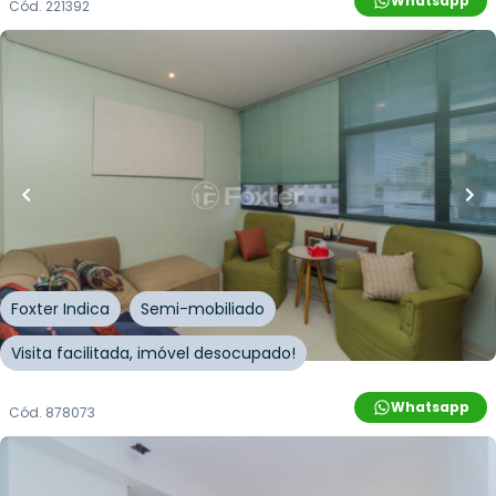
Whatsapp
Cód.
221392
R$
162.000,00
R$
145.800,00
10
% OFF
27
m²
•
0
quartos
•
1
banheiro
•
0
vagas
Sala / Conjunto Comercial • Centro Profissional
Iguatemi
Rua Paulo Setúbal
,
Passo da Areia
,
Porto Alegre
Foxter Indica
Semi-mobiliado
Visita facilitada, imóvel desocupado!
Whatsapp
Cód.
878073
R$
557.220,00