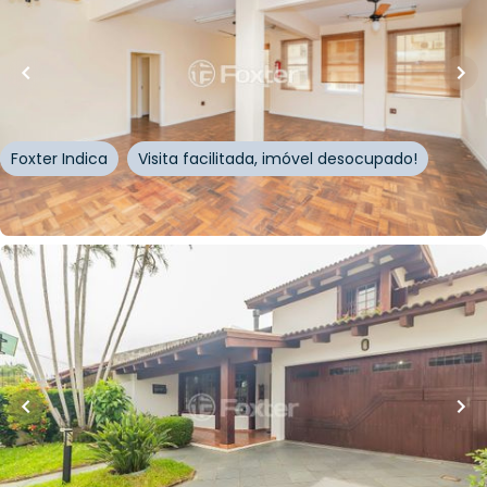
10
% OFF
78
m²
•
0
quartos
•
1
banheiro
•
0
vagas
Sala / Conjunto Comercial • Edifício Guarani
Rua Doutor Flores
,
Centro Histórico
,
Porto Alegre
Foxter Indica
Visita facilitada, imóvel desocupado!
Whatsapp
Cód.
274193
R$
1.170.000,00
R$
1.053.000,00
10
% OFF
238
m²
•
5
quartos
•
5
banheiros
•
2
vagas
Casa
Rua Engenheiro Coelho Parreira
,
Ipanema
,
Porto
Alegre