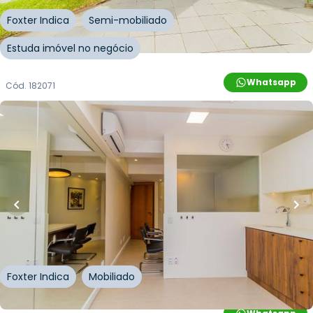
Foxter Indica
Semi-mobiliado
Estuda imóvel no negócio
Whatsapp
Cód.
182071
R$
209.000,00
R$
188.100,00
10
% OFF
40
m²
•
0
quartos
•
2
banheiros
•
0
vagas
Sala / Conjunto Comercial • Centro Profissional
Firenze
Avenida Taquara
,
Petrópolis
,
Porto Alegre
Foxter Indica
Mobiliado