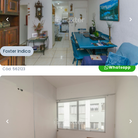
40
m²
•
2
quartos
•
1
banheiro
•
1
vaga
Apartamento • Residencial Vida Alegre Sarandi
Avenida Francisco Silveira Bitencourt
,
Sarandi
,
Porto
Alegre
Foxter Indica
Whatsapp
Cód.
562123
R$
405.000,00
R$
364.500,00
10
% OFF
260
m²
•
0
quartos
•
1
banheiro
•
0
vagas
Sala / Conjunto Comercial • Edifício Centro
Profissional Roberto Fuhrnann
Rua Almirante Barroso
,
Floresta
,
Porto Alegre