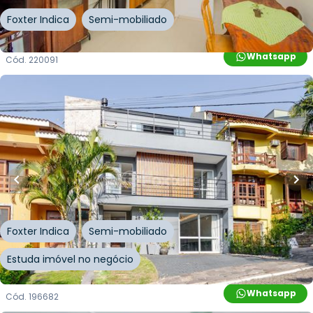
Foxter Indica
Semi-mobiliado
Whatsapp
Cód.
220091
R$
1.398.000,00
R$
1.272.000,00
333
m²
•
3
quartos
•
3
banheiros
•
2
vagas
Casa em Condomínio • Condomínio Ville Liberté
I
Rua Adriano Pereira da Silva
,
Vila Nova
,
Porto Alegre
Foxter Indica
Semi-mobiliado
Estuda imóvel no negócio
Whatsapp
Cód.
196682