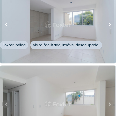
R$
501.498,00
10
% OFF
74
m²
•
3
quartos
•
2
banheiros
•
2
vagas
Apartamento • Frei Germano
Rua Frei Germano
,
Partenon
,
Porto Alegre
Foxter Indica
Visita facilitada, imóvel desocupado!
Whatsapp
Cód.
834191
R$
557.220,00
R$
501.498,00
10
% OFF
74
m²
•
3
quartos
•
2
banheiros
•
2
vagas
Apartamento • Frei Germano
Rua Frei Germano
,
Partenon
,
Porto Alegre