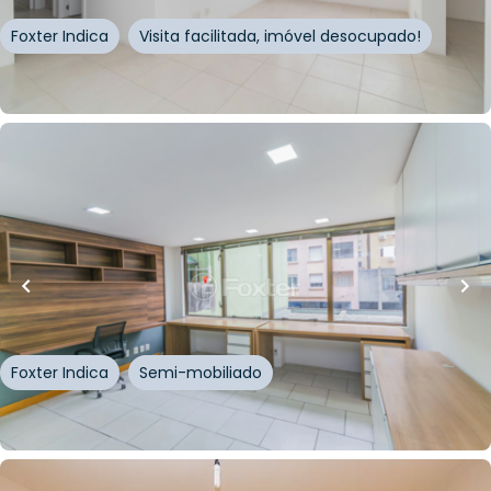
Foxter Indica
Visita facilitada, imóvel desocupado!
Whatsapp
Cód.
834055
R$
162.450,00
R$
146.205,00
10
% OFF
45
m²
•
0
quartos
•
1
banheiro
•
0
vagas
Sala / Conjunto Comercial • Osxford Center
Rua Riachuelo
,
Centro Histórico
,
Porto Alegre
Foxter Indica
Semi-mobiliado
Whatsapp
Cód.
809720