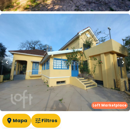
Whatsapp
Cód.
244021
R$
1.750.000,00
240
m²
•
3
quartos
•
1
banheiro
•
15
vagas
Casa em Condomínio
Rua Doutor Vergara
,
Belém Velho
,
Porto Alegre
Whatsapp
Cód.
266058
Loft Marketplace
Mapa
Filtros