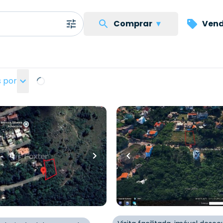
Comprar
▾
Vend
 por
Loading...
0
R$
250.000,00
00,00
414
m²
•
0
quartos
•
0
banhe
quartos
•
0
banheiros
•
0
vagas
Terreno
Rua Deputado Astério de M
do Astério de Mello
,
Teresópolis
,
Porto Alegre
s
,
Porto Alegre