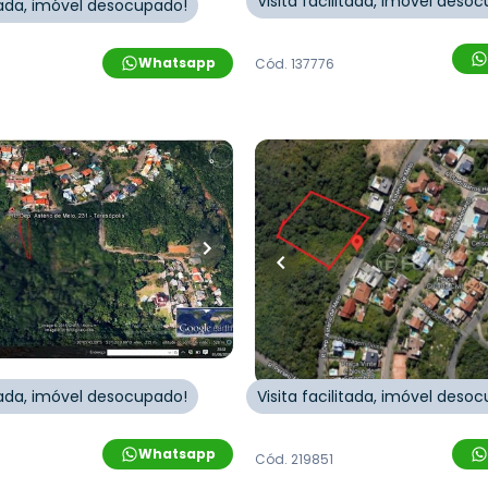
Visita facilitada, imóvel deso
itada, imóvel desocupado!
Whatsapp
Cód.
137776
00,00
R$
280.000,00
quartos
•
0
banheiros
•
487
m²
•
0
quartos
•
0
banh
0
vagas
Terreno
do Astério de Mello
,
Rua Deputado Astério de M
s
,
Porto Alegre
Teresópolis
,
Porto Alegre
itada, imóvel desocupado!
Visita facilitada, imóvel deso
Whatsapp
Cód.
219851