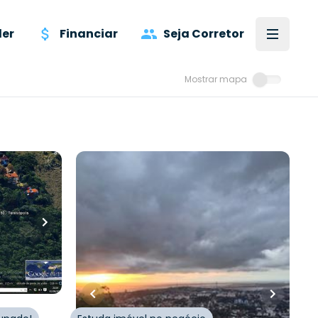
er
Financiar
Seja Corretor
Mostrar mapa
R$
1.899.000,00
iros
•
4868
m²
•
0
quartos
•
0
banheiros
•
0
vagas
Terreno
ello
,
Rua Deputado Astério de Mello
,
Teresópolis
,
Porto Alegre