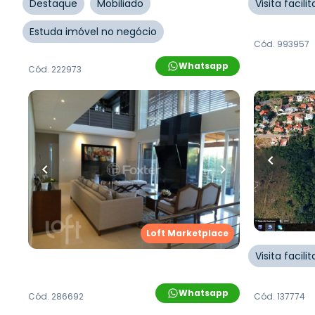
Destaque
Mobiliado
Visita facil
Estuda imóvel no negócio
Cód.
993957
Whatsapp
Cód.
222973
R$
2.900.000,00
R$
300.0
403
m²
•
3
quartos
•
2
banheiros
•
725
m²
•
0
2
vagas
0
vagas
Casa
Terreno
Rua Deputado Astério de Mello
,
Rua Deputa
Teresópolis
,
Porto Alegre
Teresópoli
Loft Marketplace
Visita facil
Whatsapp
Cód.
286692
Cód.
137774