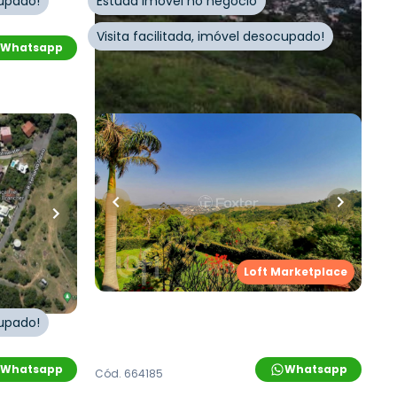
cupado!
Estuda imóvel no negócio
Visita facilitada, imóvel desocupado!
Whatsapp
Whatsapp
Cód.
254240
R$
1.600.000,00
eiros
•
344
m²
•
3
quartos
•
1
banheiro
•
2
vagas
Casa
ello
,
Rua Deputado Astério de Mello
,
Loft Marketplace
Teresópolis
,
Porto Alegre
cupado!
Whatsapp
Whatsapp
Cód.
664185