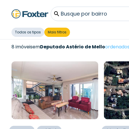
Busque por bairro
Todos os tipos
Mais filtros
8 imóveis
em
Deputado Astério de Mello
ordenados
R$
1.580.000,00
R$
450.000,0
R$
1.501.000,00
R$
427.5
427
m²
•
3
quartos
•
4
banheiros
•
605
m²
•
0
3
vagas
0
vagas
Casa
Terreno
Rua Deputado Astério de Mello
,
Rua Deputa
Teresópolis
,
Porto Alegre
Teresópoli