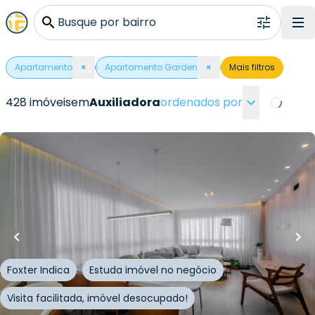
Busque por bairro
Apartamento
×
Apartamento Garden
×
Mais filtros
428 imóveis
em
Auxiliadora
ordenados por
Loading..
R$
1.499.000,00
112
m²
•
3
quartos
•
4
banheiros
•
2
vagas
Apartamento • Reserva Marquês
Rua Marquês do Pombal
,
Auxiliadora
,
Porto Alegre
Foxter Indica
Estuda imóvel no negócio
Visita facilitada, imóvel desocupado!