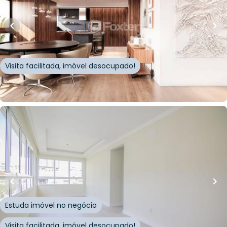
203
m²
•
4
quartos
•
5
banheiros
•
3
vagas
Apartamento • Roca 815
Rua Artur Rocha
,
Auxiliadora
,
Porto Alegre
Visita facilitada, imóvel desocupado!
Whatsapp
Cód.
820109
R$
755.000,00
60
m²
•
2
quartos
•
2
banheiros
•
2
vagas
Apartamento • Dahshur
Rua Marcelo Gama
,
Auxiliadora
,
Porto Alegre
Estuda imóvel no negócio
Visita facilitada, imóvel desocupado!