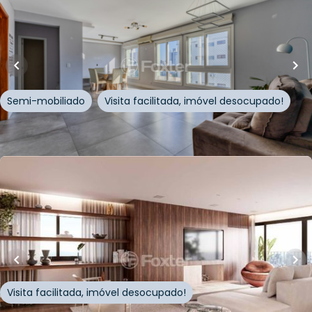
129
m²
•
3
quartos
•
4
banheiros
•
1
vaga
Apartamento • Edifício Saloah
Rua Dom Pedro II
,
Auxiliadora
,
Porto Alegre
Semi-mobiliado
Visita facilitada, imóvel desocupado!
Whatsapp
Cód.
155364
R$
4.299.000,00
203
m²
•
3
quartos
•
5
banheiros
•
3
vagas
Apartamento • Roca 815
Rua Artur Rocha
,
Auxiliadora
,
Porto Alegre
Visita facilitada, imóvel desocupado!