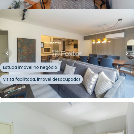
Whatsapp
Cód.
1003253
R$
2.600.000,00
129
m²
•
3
quartos
•
5
banheiros
•
4
vagas
Apartamento • Sonnen
Rua Carlos Von Koseritz
,
Auxiliadora
,
Porto Alegre
Estuda imóvel no negócio
Visita facilitada, imóvel desocupado!
Whatsapp
Cód.
225318
R$
260.000,00
R$
247.000,00
40
m²
•
1
quarto
•
1
banheiro
•
0
vagas