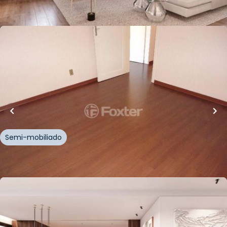
Whatsapp
Cód.
819906
R$
320.000,00
88
m²
•
3
quartos
•
1
banheiro
•
0
vagas
Apartamento • Edifício Dona Chiquinha
Rua Vinte e Quatro de Outubro
,
Auxiliadora
,
Porto
Alegre
Semi-mobiliado
Whatsapp
Cód.
160672
R$
4.039.000,00
R$
3.399.000,00
16
% OFF