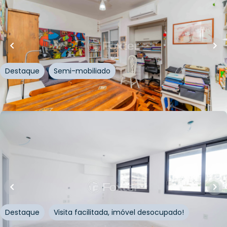
44
m²
•
1
quarto
•
1
banheiro
•
0
vagas
Apartamento • Plínio 183
Avenida Plínio Brasil Milano
,
Auxiliadora
,
Porto Alegre
Destaque
Semi-mobiliado
Whatsapp
Cód.
965705
R$
499.000,00
R$
475.000,00
41
m²
•
1
quarto
•
1
banheiro
•
1
vaga
Apartamento • Pulse
Rua Auxiliadora
,
Auxiliadora
,
Porto Alegre
Destaque
Visita facilitada, imóvel desocupado!