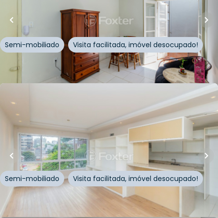
Apartamento • Edifício Mata Bacelar
Rua Mata Bacelar
,
Auxiliadora
,
Porto Alegre
Semi-mobiliado
Visita facilitada, imóvel desocupado!
Whatsapp
Cód.
983787
R$
1.190.000,00
90
m²
•
3
quartos
•
2
banheiros
•
2
vagas
Apartamento • Premiere
Rua Eudoro Berlink
,
Auxiliadora
,
Porto Alegre
Semi-mobiliado
Visita facilitada, imóvel desocupado!
Whatsapp
Cód.
857557