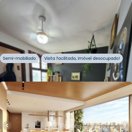
R$
238.000,00
R$
226.100,00
44
m²
•
1
quarto
•
1
banheiro
•
0
vagas
Apartamento • Plínio 183
Avenida Plínio Brasil Milano
,
Auxiliadora
,
Porto Alegre
Semi-mobiliado
Visita facilitada, imóvel desocupado!
Whatsapp
Cód.
209333
R$
2.608.738,00
135
m²
•
3
quartos
•
5
banheiros
•
2
vagas
Apartamento • Cândido 222
Rua Cândido Silveira
,
Auxiliadora
,
Porto Alegre