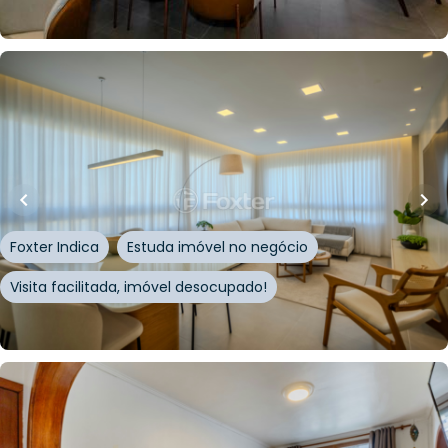
Whatsapp
Cód.
265521
R$
2.259.231,00
112
m²
•
3
quartos
•
4
banheiros
•
2
vagas
Apartamento • Reserva Marquês
Rua Marquês do Pombal
,
Auxiliadora
,
Porto Alegre
Foxter Indica
Estuda imóvel no negócio
Visita facilitada, imóvel desocupado!
Whatsapp
Cód.
997346
R$
362.000,00
R$
325.000,00
10
% OFF