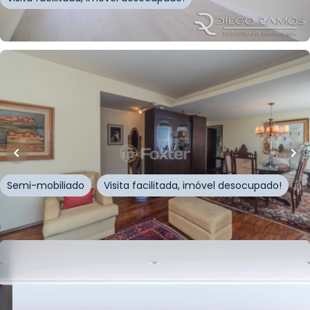
Whatsapp
Cód.
131514
R$
617.500,00
124
m²
•
3
quartos
•
3
banheiros
•
2
vagas
Apartamento • Edifício La Spezia
Avenida Carlos Gomes
,
Auxiliadora
,
Porto Alegre
Semi-mobiliado
Visita facilitada, imóvel desocupado!
Whatsapp
Cód.
385911
R$
11.986.000,00
509
m²
•
4
quartos
•
7
banheiros
•
5
vagas