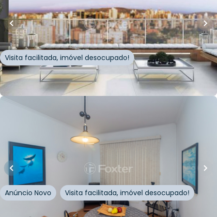
Apartamento • Voga
Rua Comendador Rheingantz
,
Auxiliadora
,
Porto
Alegre
Visita facilitada, imóvel desocupado!
Whatsapp
Cód.
143333
R$
530.000,00
R$
503.500,00
57
m²
•
2
quartos
•
1
banheiro
•
1
vaga
Apartamento • Edifício Gabriela
Rua Felicíssimo de Azevedo
,
Auxiliadora
,
Porto Alegre
Anúncio Novo
Visita facilitada, imóvel desocupado!