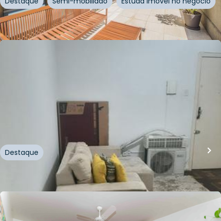
Destaque
Semi-mobiliado
Estuda imóvel no negócio
Whatsapp
Cód.
177554
R$
255.000,00
R$
229.500,00
10
% OFF
40
m²
•
1
quarto
•
1
banheiro
•
0
vagas
Apartamento • Edifício J Aveline
Avenida Nova York
,
Auxiliadora
,
Porto Alegre
Destaque
Whatsapp
Cód.
542416
R$
245.000,00
R$
232.750,00