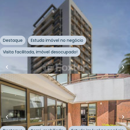
118
m²
•
3
quartos
•
4
banheiros
•
2
vagas
Apartamento • Jazz Nova York
Avenida Nova York
,
Auxiliadora
,
Porto Alegre
Destaque
Estuda imóvel no negócio
Visita facilitada, imóvel desocupado!
Whatsapp
Cód.
663923
R$
1.800.000,00
181
m²
•
3
quartos
•
4
banheiros
•
2
vagas
Apartamento • Moliére
Avenida Mariland
,
Auxiliadora
,
Porto Alegre