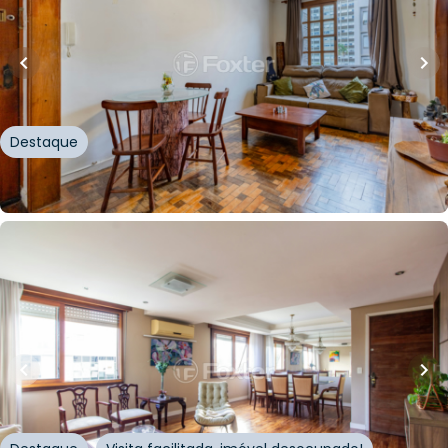
62
m²
•
2
quartos
•
1
banheiro
•
0
vagas
Apartamento • Edifício Andros
Rua Coronel Bordini
,
Auxiliadora
,
Porto Alegre
Destaque
Whatsapp
Cód.
220275
R$
855.001,00
R$
680.000,00
20
% OFF
125
m²
•
3
quartos
•
2
banheiros
•
2
vagas
Apartamento • Edifício La Spezia
Avenida Carlos Gomes
,
Auxiliadora
,
Porto Alegre