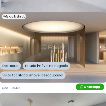
Whatsapp
Cód.
899931
Mês da Melnick
R$
2.494.975,00
R$
2.245.478,00
10
% OFF
159
m²
•
3
quartos
•
5
banheiros
•
2
vagas
Apartamento • Gama 1375
Rua Marcelo Gama
,
Auxiliadora
,
Porto Alegre
Destaque
Estuda imóvel no negócio
Visita facilitada, imóvel desocupado!
Whatsapp
Cód.
836436
R$
646.000,00
R$
614.000,00