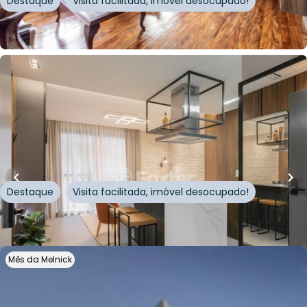
Destaque
Visita facilitada, imóvel desocupado!
Whatsapp
Cód.
552968
R$
1.380.000,00
R$
1.279.700,00
81
m²
•
2
quartos
•
2
banheiros
•
2
vagas
Apartamento • Tribeca Residences
Rua Artur Rocha
,
Auxiliadora
,
Porto Alegre
Destaque
Visita facilitada, imóvel desocupado!
Whatsapp
Cód.
251964
Mês da Melnick
R$
2.133.937,00
R$
1.920.544,00
10
% OFF