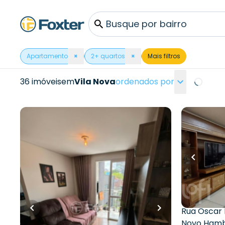
Busque por bairro
Apartamento
×
2
+ quartos
×
Mais filtros
36 imóveis
em
Vila Nova
ordenados por
Loading.
R$
385.000,00
R$
963.0
57
m²
•
2
quartos
•
1
banheiro
•
1
vaga
153
m²
•
3
q
2
vagas
Apartamento • Empreendimento
Luiz De Camões, 288 - Novo
Apartame
Hamburgo/RS
Oscar Emíl
Hamburg
Rua Luiz de Camões
,
Vila Nova
,
Novo
Hamburgo
Rua Oscar 
Novo Ham