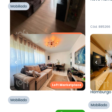
Mobiliado
Whatsapp
Cód.
999184
Cód.
885266
Loft Marketplace
R$
460.000,00
R$
766.0
R$
425.000,00
128
m²
•
3
q
70
m²
•
2
quartos
•
1
banheiro
•
1
vaga
2
vagas
Apartamento • Empreendimento
Apartame
Aluísio De Azevedo, 60 - Novo
Luiz De C
Hamburgo/RS
Hamburg
Rua Aluísio de Azevedo
,
Vila Nova
,
Loft Marketplace
Rua Luiz d
Novo Hamburgo
Hamburgo
Mobiliado
Mobiliado