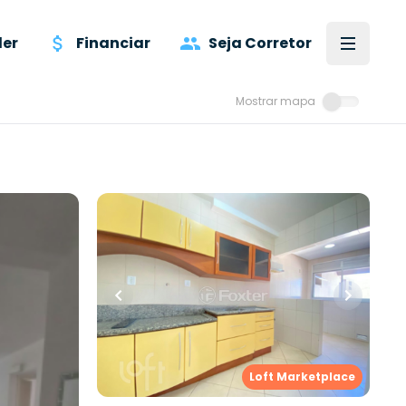
er
Financiar
Seja Corretor
Mostrar mapa
R$
480.000,00
ro
•
1
vaga
83
m²
•
2
quartos
•
1
banheiro
•
1
vaga
al Poços
Apartamento • Empreendimento
Aluísio De Azevedo, 81 - Novo
Hamburgo/RS
Nova
,
Novo
Rua Aluísio de Azevedo
,
Vila Nova
,
Loft Marketplace
Novo Hamburgo