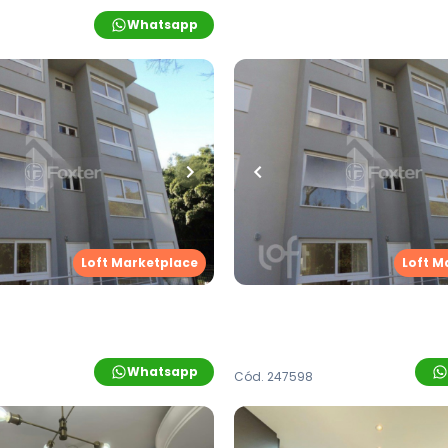
Whatsapp
00,00
R$
385.000,00
uartos
•
1
banheiro
•
1
vaga
65
m²
•
2
quartos
•
1
banhei
nto • Empreendimento
Apartamento • Empreen
droso, 601 - Novo
Santos Pedroso, 601 - No
o/RS
Hamburgo/RS
 Pedroso
,
Vila Nova
,
Novo
Rua Santos Pedroso
,
Vila N
Loft Marketplace
Loft M
Hamburgo
Whatsapp
Cód.
247598
.000,00
R$
399.000,00