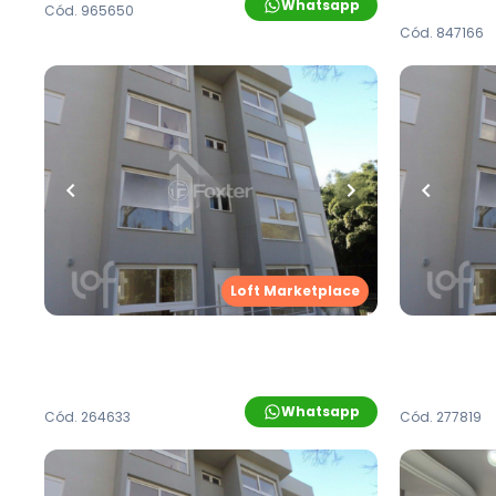
Whatsapp
Cód.
965650
Cód.
847166
R$
385.000,00
R$
385.0
65
m²
•
2
quartos
•
1
banheiro
•
1
vaga
65
m²
•
2
q
Apartamento • Empreendimento
Apartame
Santos Pedroso, 601 - Novo
Santos Pe
Hamburgo/RS
Hamburg
Rua Santos Pedroso
,
Vila Nova
,
Novo
Rua Santos
Loft Marketplace
Hamburgo
Hamburgo
Whatsapp
Cód.
264633
Cód.
277819
R$
385.000,00
R$
1.100