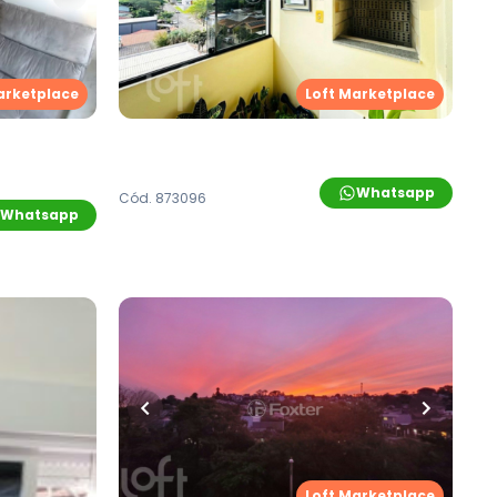
Ibirubá, 360 - Novo Hamburgo/RS
Rua Ibirubá
,
Vila Nova
,
Novo
ovo
Hamburgo
arketplace
Loft Marketplace
Whatsapp
Cód.
873096
Whatsapp
R$
355.000,00
ro
•
1
vaga
54
m²
•
2
quartos
•
1
banheiro
•
0
vagas
dimento
 Novo
Apartamento • Empreendimento
Luiz De Camões, 288 - Novo
Hamburgo/RS
Loft Marketplace