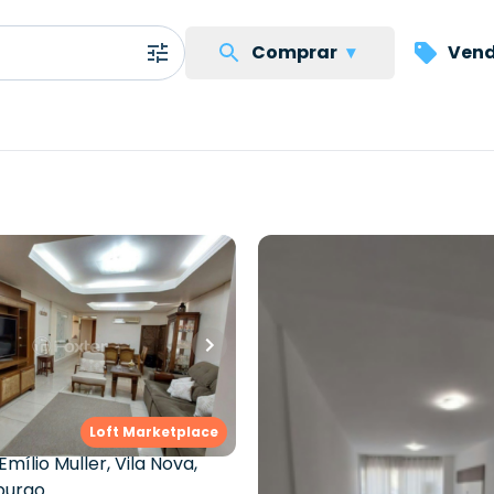
Comprar
▾
Vend
..
00,00
R$
390.000,00
uartos
•
1
banheiro
•
70
m²
•
2
quartos
•
1
banhei
Apartamento • Residenci
nto • Empreendimento
De Caldas
io Muller, 56 - Novo
Rua Poços de Caldas
,
Vila 
o/RS
Loft Marketplace
Hamburgo
Emílio Muller
,
Vila Nova
,
burgo