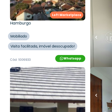
Ernani En
Luiz De Camões, 288 - Novo
Hamburg
Hamburgo/RS
Loft Marketplace
Rua Ernani
Rua Luiz de Camões
,
Vila Nova
,
Novo
Novo Ham
Hamburgo
Mobiliado
Visita facilitada, imóvel desocupado!
Cód.
289013
Whatsapp
Cód.
1006933
R$
255.450,00
R$
218.0
R$
247.000,00
50
m²
•
2
q
62
m²
•
2
quartos
•
1
banheiro
•
1
vaga
Apartame
Apartamento • Empreendimento
Júlio Birc
Ernani Enio Juchem, 20 - Novo
Hamburg
Hamburgo/RS