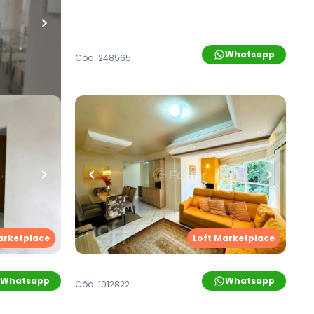
Whatsapp
Whatsapp
Cód.
248565
R$
390.000,00
ro
•
1
vaga
72
m²
•
2
quartos
•
1
banheiro
•
1
vaga
dimento
Apartamento
urgo/RS
Avenida Nicolau Becker
,
Vila Nova
,
arketplace
 Hamburgo
Novo Hamburgo
arketplace
Loft Marketplace
Whatsapp
Whatsapp
Cód.
1012822