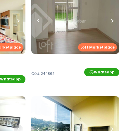
ro
•
1
vaga
55
m²
•
2
quartos
•
1
banheiro
•
1
vaga
dimento
Apartamento • Residencial
Uberaba
Rua Uberaba
,
Vila Nova
,
Novo
ovo
Hamburgo
arketplace
Loft Marketplace
Whatsapp
Cód.
244862
Whatsapp
R$
350.000,00
R$
330.000,00
ro
•
1
vaga
68
m²
•
2
quartos
•
1
banheiro
•
1
vaga
dimento
Apartamento • Empreendimento