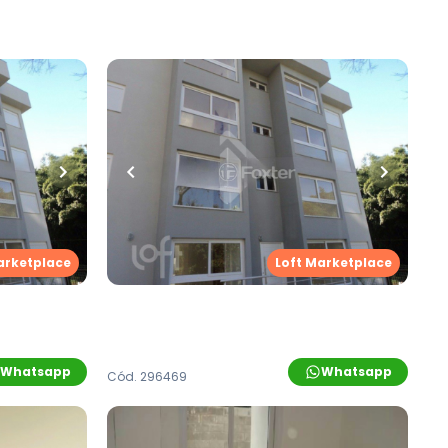
R$
385.000,00
ro
•
1
vaga
65
m²
•
2
quartos
•
1
banheiro
•
1
vaga
dimento
Apartamento • Empreendimento
vo
Santos Pedroso, 601 - Novo
Hamburgo/RS
ova
,
Novo
Rua Santos Pedroso
,
Vila Nova
,
Novo
arketplace
Loft Marketplace
Hamburgo
Whatsapp
Whatsapp
Cód.
296469
R$
290.000,00