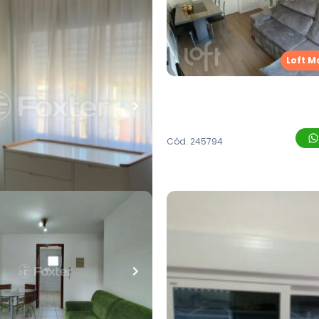
io Juchem, 20 - Novo
Júlio Birck, 650 - Novo
o/RS
Hamburgo/RS
 Enio Juchem
,
Vila Nova
,
Rua Júlio Birck
,
Vila Nova
,
N
Loft M
burgo
Hamburgo
Whatsapp
Cód.
245794
00,00
R$
255.000,00
uartos
•
1
banheiro
•
1
vaga
68
m²
•
2
quartos
•
1
banhei
nto • Empreendimento
Apartamento • Empreen
k, 610 - Novo
Ernani Enio Juchem, 20 -
Loft Marketplace
o/RS
Hamburgo/RS