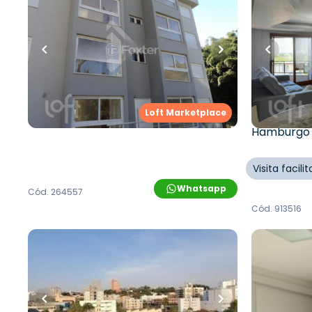
65
m²
•
2
quartos
•
1
banheiro
•
1
vaga
160
m²
•
3
q
2
vagas
Apartamento • Empreendimento
Santos Pedroso, 601 - Novo
Apartame
Hamburgo/RS
Padre Nób
Hamburg
Rua Santos Pedroso
,
Vila Nova
,
Novo
Loft Marketplace
Hamburgo
Rua Padre
Hamburgo
Visita facil
Whatsapp
Cód.
264557
Cód.
913516
R$
319.800,00
R$
220.0
R$
297.000,00
62
m²
•
2
q
55
m²
•
2
quartos
•
1
banheiro
•
1
vaga
Apartame
Apartamento • Empreendimento