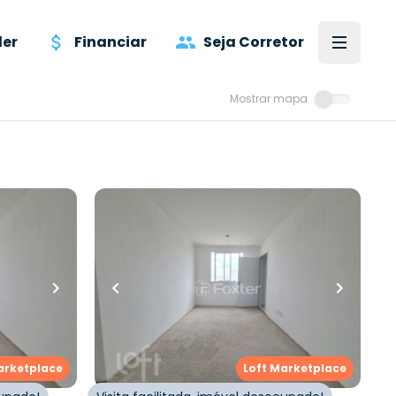
er
Financiar
Seja Corretor
Mostrar mapa
R$
230.000,00
ro
•
1
vaga
48
m²
•
2
quartos
•
1
banheiro
•
1
vaga
ial Monte
Apartamento • Residencial Monte
Rei
,
São Jorge
,
Rua João Amando Schilling
,
São Jorge
,
Novo Hamburgo
arketplace
Loft Marketplace