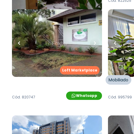
Cód.
815480
Cód.
822525
R$
243.900,00
R$
240.
Loft Marketplace
62
m²
•
2
quartos
•
1
banheiro
•
1
vaga
51
m²
•
2
qu
Apartamento • Empreendimento
Apartame
Jaboti, 655 - Novo Hamburgo/RS
Jaboti, 4
Rua Jaboti
,
São Jorge
,
Novo
Rua Jaboti
Hamburgo
Hamburgo
Loft Marketplace
Mobiliado
Whatsapp
Cód.
820747
Cód.
995799
R$
299.000,00
R$
279.0