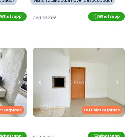
cupado!
Visita facilitada, imóvel desocupado!
Whatsapp
Whatsapp
Cód.
962326
R$
213.000,00
ro
•
1
vaga
46
m²
•
2
quartos
•
1
banheiro
•
1
vaga
rto Das
Apartamento • Spazio Porto Das
Palmeiras
,
Novo
Rua Sobradinho
,
São Jorge
,
Novo
Hamburgo
arketplace
Loft Marketplace
Whatsapp
Whatsapp