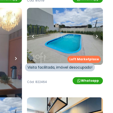
Cód.
810119
R$
230.000,00
48
m²
•
2
quartos
•
1
banheiro
•
1
vaga
ro
•
1
vaga
Apartamento • Residencial Monte
Rei
rto Das
Rua João Amando Schilling
,
São Jorge
,
Novo Hamburgo
,
Novo
Loft Marketplace
Visita facilitada, imóvel desocupado!
Whatsapp
Cód.
822464
Whatsapp
R$
269.000,00
arketplace
R$
249.800,00