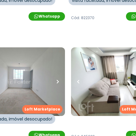
itada, imóvel desocupado!
Visita facilitada, imóvel deso
Whatsapp
Cód.
822370
00,00
R$
350.000,00
uartos
•
1
banheiro
•
1
vaga
46
m²
•
2
quartos
•
1
banhei
to • Residencial Monte
Apartamento • Spazio Po
Palmeiras
mando Schilling
,
São Jorge
,
Rua Sobradinho
,
São Jorge
burgo
Hamburgo
Loft Marketplace
Loft M
itada, imóvel desocupado!
Whatsapp