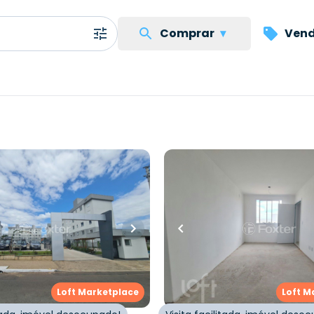
Comprar
▾
Vend
..
00,00
R$
230.000,00
uartos
•
1
banheiro
•
1
vaga
48
m²
•
2
quartos
•
1
banhei
to • Residencial Monte
Apartamento • Residenc
Rei
mando Schilling
,
São Jorge
,
Rua João Amando Schilling
burgo
Novo Hamburgo
Loft Marketplace
Loft M