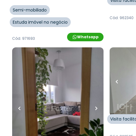
Visita facil
Semi-mobiliado
Cód.
962340
Estuda imóvel no negócio
Whatsapp
Cód.
971693
R$
234.000,00
R$
230.0
62
m²
•
2
quartos
•
1
banheiro
•
1
vaga
48
m²
•
2
q
Apartamento • Empreendimento
Apartamen
Jaboti, 655 - Novo Hamburgo/RS
Rei
Rua Jaboti
,
São Jorge
,
Novo
Rua João A
Hamburgo
Novo Ham
Visita facil
Whatsapp