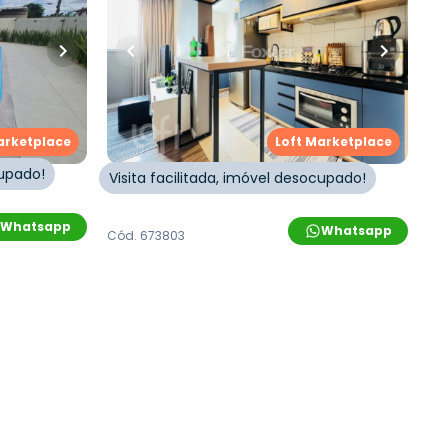
ro
•
1
vaga
46
m²
•
2
quartos
•
1
banheiro
•
1
vaga
ial Monte
Apartamento • Spazio Porto Das
Palmeiras
,
São Jorge
,
Rua Sobradinho
,
São Jorge
,
Novo
Hamburgo
arketplace
Loft Marketplace
cupado!
Visita facilitada, imóvel desocupado!
Whatsapp
Whatsapp
Cód.
673803