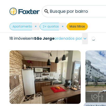
Busque por bairro
Apartamento
×
2
+ quartos
×
Mais filtros
18 imóveis
em
São Jorge
ordenados por
Loading.
R$
279.000,00
R$
230.0
R$
250.000,00
48
m²
•
2
q
10
% OFF
48
m²
•
2
quartos
•
1
banheiro
•
1
vaga
Apartamen
Rei
Apartamento • Spazio Porto Das
Palmeiras
Rua João A
Novo Ham
Rua Sobradinho
,
São Jorge
,
Novo
Hamburgo