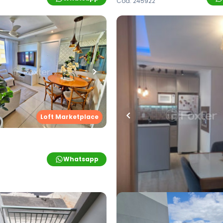
Cód.
245922
R$
342.000,00
000,00
R$
296.800,00
artos
•
1
banheiro
•
1
vaga
13
% OFF
nto • Empreendimento
45
m²
•
2
quartos
•
1
banhei
85 - Novo Hamburgo/RS
Apartamento • Spazio Po
,
São Jorge
,
Novo
Palmeiras
Rua Sobradinho
,
São Jorge
Loft Marketplace
Hamburgo
Whatsapp
Cód.
849885
Loft M
00,00
R$
245.000,00