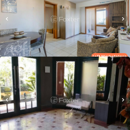
Apartamento
Rua Corte Real
,
Centro
,
Novo Hamburgo
Whatsapp
Cód.
973311
Loft Marketplace
R$
1.915.000,00
169
m²
•
3
quartos
•
1
banheiro
•
2
vagas
Apartamento • Empreendimento Augusto Jung,
411 - Novo Hamburgo/RS
Rua Augusto Jung
,
Centro
,
Novo Hamburgo