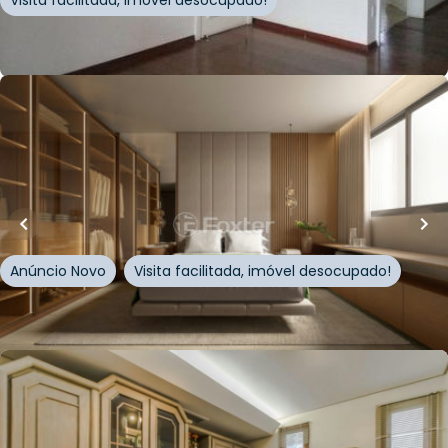
Visita facilitada, imóvel desocupado!
Whatsapp
Cód.
178331
R$
2.546.364,00
147
m²
•
3
quartos
•
3
banheiros
•
2
vagas
Apartamento • Apoena
Rua Silveira Martins
,
Centro
,
Novo Hamburgo
Anúncio Novo
Visita facilitada, imóvel desocupado!
Whatsapp
Cód.
1017400
R$
1.480.000,00
312
m²
•
3
quartos
•
1
banheiro
•
2
vagas