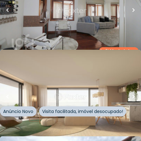
Rua Augusto Jung
,
Centro
,
Novo Hamburgo
Whatsapp
Cód.
594566
Loft Marketplace
R$
1.793.024,00
146
m²
•
3
quartos
•
3
banheiros
•
2
vagas
Apartamento • Apoena
Rua Silveira Martins
,
Centro
,
Novo Hamburgo
Anúncio Novo
Visita facilitada, imóvel desocupado!
Whatsapp
Cód.
1017397