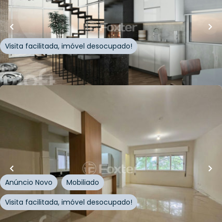
Apartamento • Residencial Augusto Jung
Rua Augusto Jung
,
Centro
,
Novo Hamburgo
Visita facilitada, imóvel desocupado!
Whatsapp
Cód.
280395
Loft Marketplace
R$
420.000,00
120
m²
•
3
quartos
•
1
banheiro
•
1
vaga
Apartamento • Edifício Alvorada
Rua Mariano de Mattos
,
Centro
,
Novo Hamburgo
Anúncio Novo
Mobiliado
Visita facilitada, imóvel desocupado!