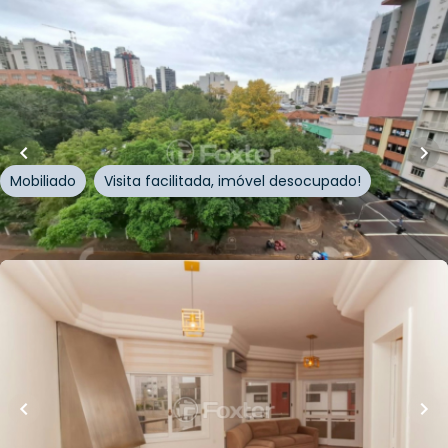
R$
450.000,00
129
m²
•
3
quartos
•
1
banheiro
•
0
vagas
Apartamento • Edificio Magdalena
Rua Júlio de Castilhos
,
Centro
,
Novo Hamburgo
Mobiliado
Visita facilitada, imóvel desocupado!
Whatsapp
Cód.
1005224
R$
945.000,00
Loft Marketplace
168
m²
•
3
quartos
•
1
banheiro
•
2
vagas
Apartamento
Rua Augusto Jung
,
Centro
,
Novo Hamburgo