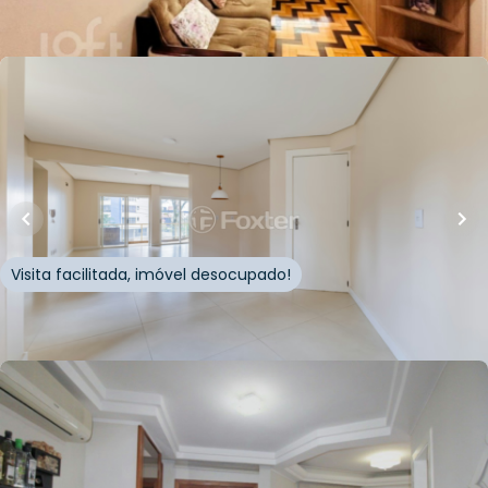
Whatsapp
Cód.
931550
Loft Marketplace
R$
1.095.000,00
R$
1.090.000,00
169
m²
•
3
quartos
•
1
banheiro
•
2
vagas
Apartamento • Edifício Monterrey
Rua Augusto Jung
,
Centro
,
Novo Hamburgo
Visita facilitada, imóvel desocupado!
Whatsapp
Cód.
899641
R$
785.000,00
168
m²
•
3
quartos
•
1
banheiro
•
2
vagas
Apartamento