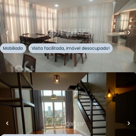
105
m²
•
3
quartos
•
2
banheiros
•
2
vagas
Apartamento • Empreendimento Pedro Adams
Filho, 6155 - Novo Hamburgo/RS
Avenida Pedro Adams Filho
,
Centro
,
Novo Hamburgo
Mobiliado
Visita facilitada, imóvel desocupado!
Whatsapp
Cód.
1007493
Loft Marketplace
R$
990.000,00
230
m²
•
3
quartos
•
1
banheiro
•
2
vagas
Apartamento • Empreendimento Miguel Couto,
159 - Novo Hamburgo/RS
Rua Miguel Couto
,
Centro
,
Novo Hamburgo