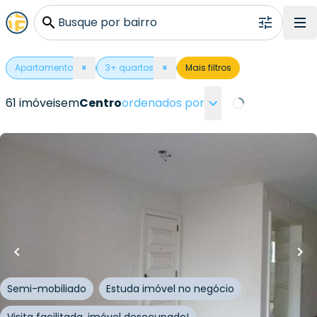
Busque por bairro
Apartamento
×
3
+ quartos
×
Mais filtros
61 imóveis
em
Centro
ordenados por
Loading...
R$
780.000,00
186
m²
•
3
quartos
•
3
banheiros
•
2
vagas
Apartamento • Edifício Renoir
Rua Doutor Magalhães Calvet
,
Centro
,
Novo
Hamburgo
Semi-mobiliado
Estuda imóvel no negócio