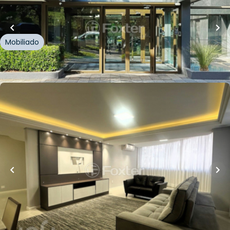
Rua Gomes Portinho
,
Centro
,
Novo Hamburgo
Mobiliado
Whatsapp
Cód.
1008316
R$
1.550.000,00
Loft Marketplace
196
m²
•
3
quartos
•
1
banheiro
•
3
vagas
Apartamento • Residencial Viena
Avenida Doutor Maurício Cardoso
,
Centro
,
Novo
Hamburgo
Whatsapp
Cód.
245478