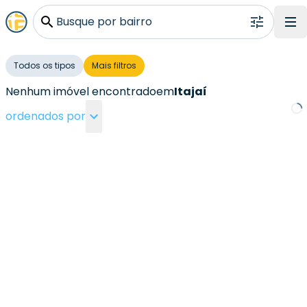
Busque por bairro
Todos os tipos
Mais filtros
Nenhum imóvel encontrado
em
Itajaí
ordenados por
Loa