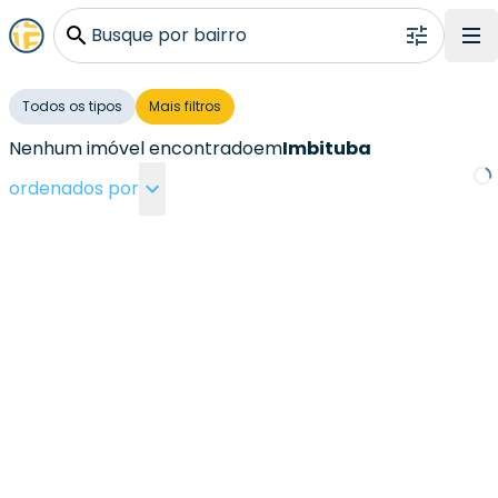
Busque por bairro
Todos os tipos
Mais filtros
Nenhum imóvel encontrado
em
Imbituba
ordenados por
Loa