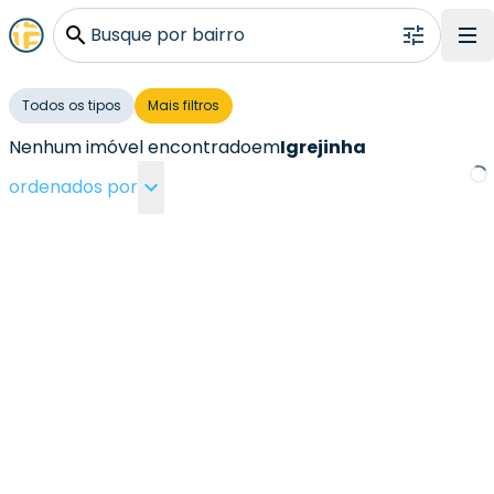
Busque por bairro
Todos os tipos
Mais filtros
Nenhum imóvel encontrado
em
Igrejinha
ordenados por
Loa