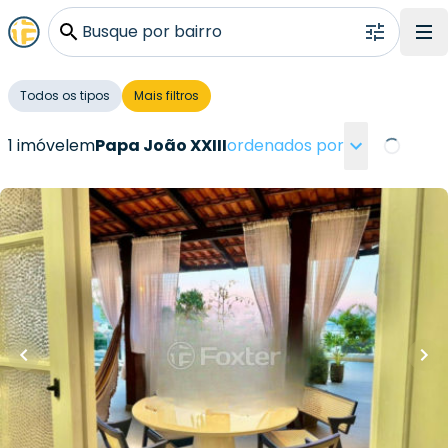
Busque por bairro
Todos os tipos
Mais filtros
1 imóvel
em
Papa João XXIII
ordenados por
Loading..
R$
2.600.000,00
241
m²
•
3
quartos
•
3
banheiros
•
2
vagas
Cobertura • Em Rua Papa João XXIII, 291
Rua Papa João XXIII
,
Coqueiros
,
Florianópolis
Whatsapp
Cód.
1004373