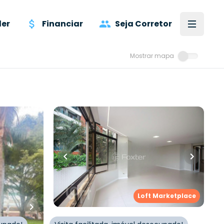
er
Financiar
Seja Corretor
Mostrar mapa
R$
3.200.000,00
iros
•
206
m²
•
3
quartos
•
1
banheiro
•
2
vagas
Apartamento
ca
,
Rua Rui Barbosa
,
Agronômica
,
Loft Marketplace
Florianópolis