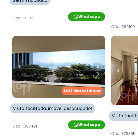
Semi-mobiliado
Whatsapp
Cód.
1011351
Cód.
860100
R$
1.950.000,00
R$
1.350
157
m²
•
3
quartos
•
2
banheiros
•
128
m²
•
3
q
2
vagas
2
vagas
Apartamento • Sao Luiz
Apartamen
Grande
Rua Rui Barbosa
,
Agronômica
,
Loft Marketplace
Florianópolis
Rua Rui Ba
Florianópol
Visita facilitada, imóvel desocupado!
Visita facil
Whatsapp
Cód.
1007491
Cód.
878395