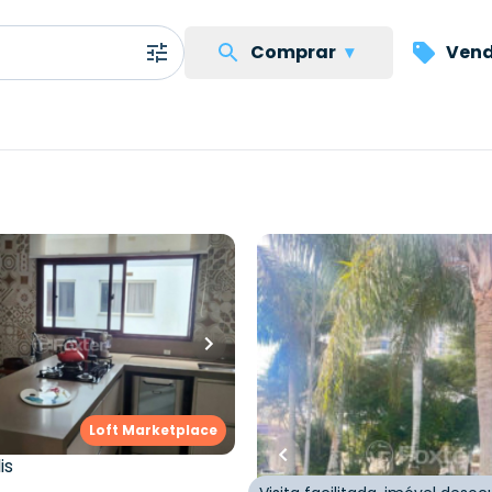
Comprar
▾
Vend
...
00
R$
2.900.000,00
.000,00
157
m²
•
4
quartos
•
5
banhe
uartos
•
2
banheiros
•
2
vagas
Apartamento • Sao Luiz
nto • Empreendimento
a, 574 - Florianópolis/SC
Rua Rui Barbosa
,
Agronômi
Loft Marketplace
Florianópolis
rbosa
,
Agronômica
,
is