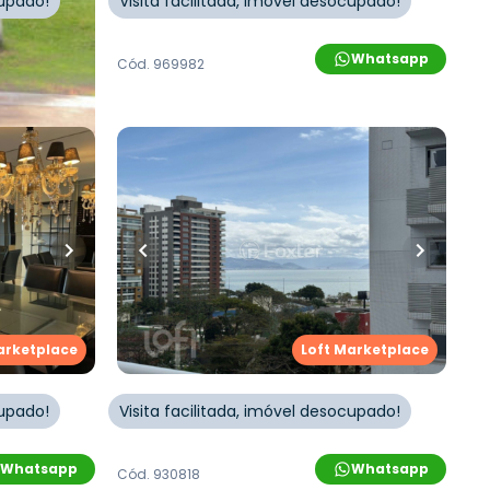
cupado!
Visita facilitada, imóvel desocupado!
Whatsapp
Whatsapp
Cód.
969982
arketplace
R$
1.390.000,00
ros
•
93
m²
•
3
quartos
•
1
banheiro
•
2
vagas
Top
Apartamento • Platinus Top
Residence
ca
,
Rua Rui Barbosa
,
Agronômica
,
arketplace
Loft Marketplace
Florianópolis
cupado!
Visita facilitada, imóvel desocupado!
Whatsapp
Whatsapp
Cód.
930818