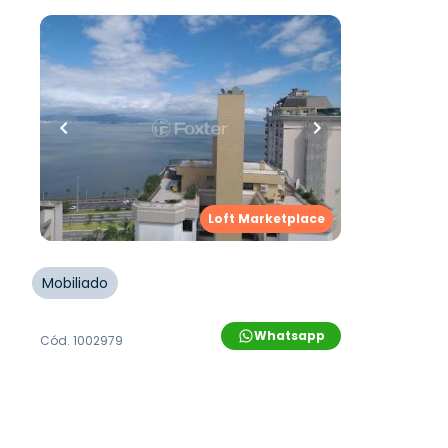
R$
2.800.000,00
R$
2.500.000,00
11
% OFF
133
m²
•
3
quartos
•
4
banheiros
•
2
vagas
Apartamento • Victor Mendes
Rua Rui Barbosa
,
Agronômica
,
Loft Marketplace
Florianópolis
Mobiliado
Whatsapp
Cód.
1002979