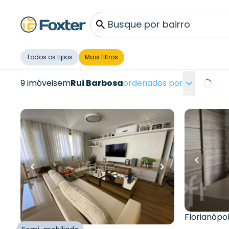
Busque por bairro
Todos os tipos
Mais filtros
9 imóveis
em
Rui Barbosa
ordenados por
Loading
R$
2.300.000,
R$
3.200.000,00
R$
2.100
256
m²
•
4
quartos
•
3
banheiros
•
130
m²
•
4
q
2
vagas
2
vagas
Cobertura • Victor Mendes
Apartame
Rui Barbos
Rua Rui Barbosa
,
Agronômica
,
Florianópolis
Rua Rui Ba
Florianópol