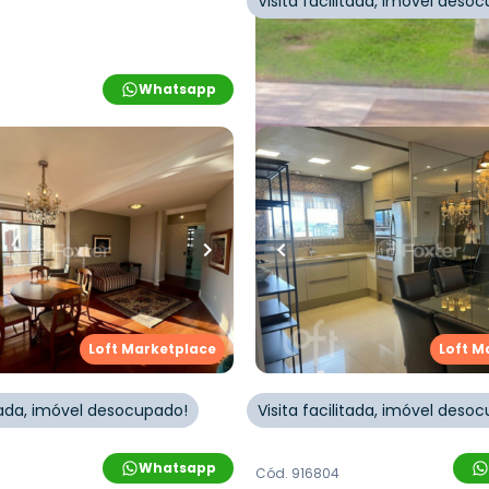
Visita facilitada, imóvel deso
Cód.
1012186
Whatsapp
Loft M
.000,00
R$
2.200.000,00
uartos
•
2
banheiros
•
115
m²
•
3
quartos
•
3
banhei
2
vagas
to • Residencial Pedra
Apartamento • Platinus 
Residence
rbosa
,
Agronômica
,
Rua Rui Barbosa
,
Agronômi
Loft Marketplace
Loft M
is
Florianópolis
itada, imóvel desocupado!
Visita facilitada, imóvel deso
Whatsapp
Cód.
916804